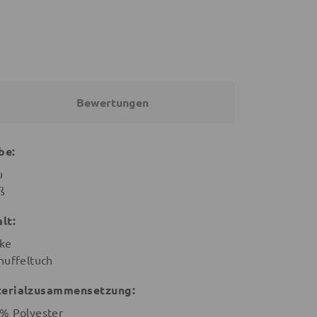
Bewertungen
be:
u
ß
alt:
ke
nuffeltuch
erialzusammensetzung:
% Polyester