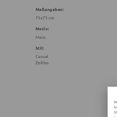
Maßangaben:
75x75 cm
Motiv:
Maus
Stil:
Casual
Zeitlos
W
l
S