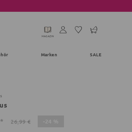
MAGAZIN
ehör
Marken
SALE
TS
us
€*
-24 %
26,99 €