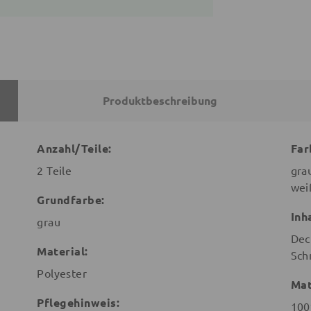
Produktbeschreibung
Anzahl/Teile:
Far
2 Teile
gra
wei
Grundfarbe:
Inh
grau
Dec
Material:
Sch
Polyester
Mat
Pflegehinweis:
100