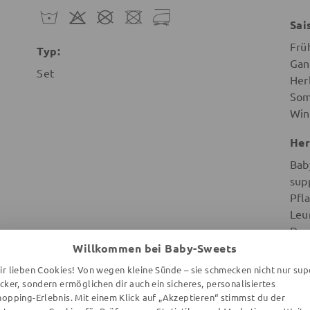
Sai
Frü
Typ:
Gan
Set
Her
So
Win
Her
Bab
sup
Pfl
Leu
Deu
Willkommen bei Baby-Sweets
ir lieben Cookies! Von wegen kleine Sünde – sie schmecken nicht nur sup
ecker, sondern ermöglichen dir auch ein sicheres, personalisiertes
hopping-Erlebnis. Mit einem Klick auf „Akzeptieren“ stimmst du der