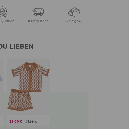
 Qualität
Blitz-Versand
Verfügbar
DU LIEBEN
25,00 €
31,99 €