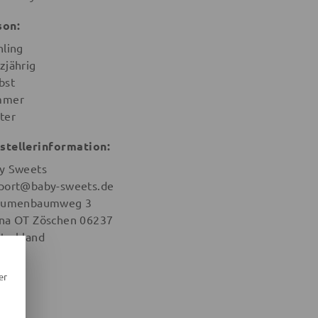
son:
hling
zjährig
bst
mmer
ter
stellerinformation:
y Sweets
port@baby-sweets.de
aumenbaumweg 3
na OT Zöschen 06237
tschland
er