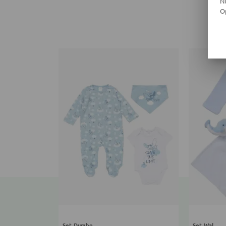
N
O
Set Dumbo
Set Wal