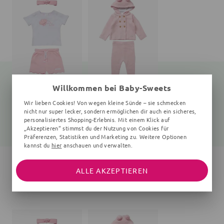
Willkommen bei Baby-Sweets
Set Muschel
Set
Wir lieben Cookies! Von wegen kleine Sünde – sie schmecken
3 Teile, Rüschen, weiß, rosa
2 Teile, rosa
nicht nur super lecker, sondern ermöglichen dir auch ein sicheres,
personalisiertes Shopping-Erlebnis. Mit einem Klick auf
18,95 €
43,99 €
24,99 €
„Akzeptieren“ stimmst du der Nutzung von Cookies für
Präferenzen, Statistiken und Marketing zu. Weitere Optionen
kannst du
hier
anschauen und verwalten.
ALLE AKZEPTIEREN
ANDERE KAUFTEN AUCH