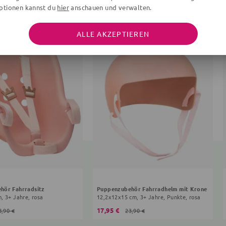
ptionen kannst du
hier
anschauen und verwalten.
ALLE AKZEPTIEREN
hör Fahrradsitz
Puppenzubehör Fahrradhelm mit Krone
, 3+ Jahre, rosa
12,2x12x15 cm, 3+ Jahre, Punkte, rosa
17,95 €
8,90 €
23,90 €