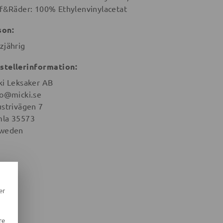
ff&Räder: 100% Ethylenvinylacetat
son:
zjährig
stellerinformation:
ki Leksaker AB
lo@micki.se
ustrivägen 7
la 35573
weden
er
re