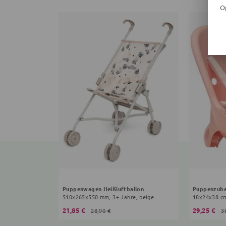
O
Puppenwagen Heißluftballon
Puppenzube
510x265x550 mm, 3+ Jahre, beige
18x24x38 cm
21,85 €
29,25 €
28,90 €
3