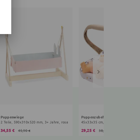
Puppenwiege
2 Teile, 590x310x520 mm, 3+ Jahre, rosa
45x33x35 cm, 3+ Jahre, beige
34,55 €
29,25 €
45,90 €
38,90 €