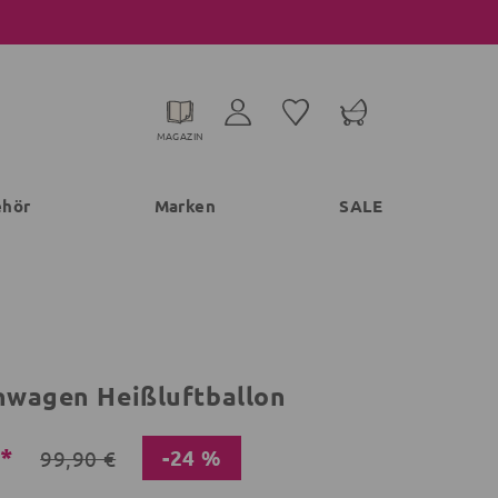
MAGAZIN
ehör
Marken
SALE
wagen Heißluftballon
€*
-24 %
99,90 €