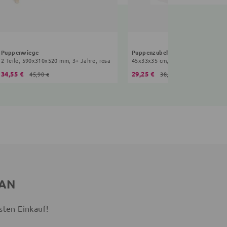
Puppenwiege
2 Teile, 590x310x520 mm, 3+ Jahre, rosa
45x33x35 cm, 3+ Jahre, beige
34,55 €
29,25 €
45,90 €
38,90 €
 AN
sten Einkauf!