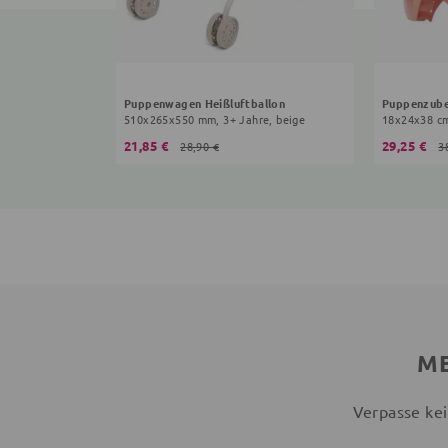
Puppenwagen Heißluftballon
Puppenzube
510x265x550 mm, 3+ Jahre, beige
18x24x38 cm
21,85 €
29,25 €
28,90 €
3
ME
Verpasse kei