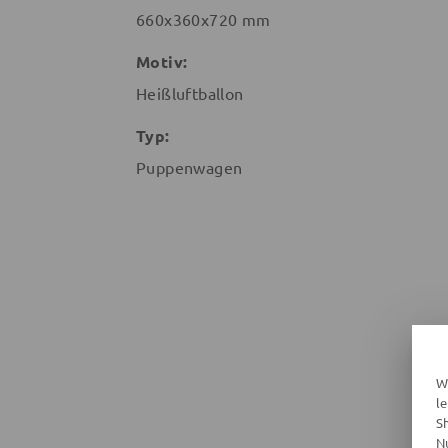
660x360x720 mm
Motiv:
Heißluftballon
Typ:
Puppenwagen
W
l
S
N