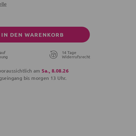
lle
IN DEN WARENKORB
auf
14 Tage
nung
Widerrufsrecht
voraussichtlich am
Sa., 8.08.26
gseingang bis
morgen
13 Uhr.