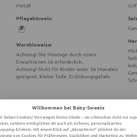
Metall
Gri
Pflegehinweis:
Sai
Gan
Her
Warnhinweise:
Mic
Achtung! Die Montage durch einen
hel
Erwachsenen ist erforderlich.
Ind
Achtung! Nicht für Kinder unter 36 Monaten
Gem
geeignet. Kleine Teile. Erstickungsgefahr.
Sch
Willkommen bei Baby-Sweets
ir lieben Cookies! Von wegen kleine Sünde – sie schmecken nicht nur sup
WEITERE ARTIKEL DER MARKE
ecker, sondern ermöglichen dir auch ein sicheres, personalisiertes
hopping-Erlebnis. Mit einem Klick auf „Akzeptieren“ stimmst du der
utzung von Cookies für Präferenzen, Statistiken und Marketing zu. Weite