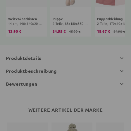
Weizenkornkissen
Puppe
Puppenkleidung
14 cm, 140x140x20 mm, 0+ Monate, creme
2 Teile, 85x180x350 mm, 35 cm, 0+ Monate, Streifen, Punkte, bunt
2 Teile, 170x10x180 mm, 35 cm, 
13,90 €
34,55 €
18,67 €
45,90 €
24,90 €
Produktdetails
Produktbeschreibung
Bewertungen
WEITERE ARTIKEL DER MARKE