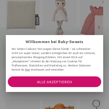
Willkommen bei Baby-Sweets
Weizenkornkissen
Puppe
Puppenkleidung
Wir lieben Cookies! Von wegen kleine Sünde – sie schmecken
14 cm, 140x140x20 mm, 0+ Monate, creme
2 Teile, 85x180x350 mm, 35 cm, 0+ Monate, Streifen, Punkte, bunt
2 Teile, 170x
nicht nur super lecker, sondern ermöglichen dir auch ein sicheres,
personalisiertes Shopping-Erlebnis. Mit einem Klick auf
13,90 €
34,55 €
18,67 €
45,90 €
24,90 €
„Akzeptieren“ stimmst du der Nutzung von Cookies für
Präferenzen, Statistiken und Marketing zu. Weitere Optionen
kannst du
hier
anschauen und verwalten.
ALLE AKZEPTIEREN
DAS WIRST DU LIEBEN