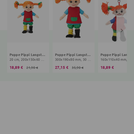
Puppe Pippi Langstrumpf
Puppe Pippi Langstrumpf
Puppe Pi
20 cm, 200x150x60 mm, 10+ Monate, bunt
300x190x80 mm, 30 cm, 10+ Monate, bunt
160x110x
18,89 €
27,15 €
18,89 €
21,90 €
35,90 €