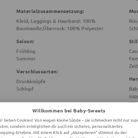
Materialzusammensetzung:
Mus
Kleid, Leggings & Haarband: 100%
Rüs
Baumwolle;Überrock: 100% Polyester
Sch
Saison:
Stil
Frühling
Cas
Sommer
Fem
Zeit
Verschlussarten:
Her
Druckknöpfe
Schlupf
Bab
sup
Pfl
Willkommen bei Baby-Sweets
Leu
Deu
ir lieben Cookies! Von wegen kleine Sünde – sie schmecken nicht nur sup
ecker, sondern ermöglichen dir auch ein sicheres, personalisiertes
hopping-Erlebnis. Mit einem Klick auf „Akzeptieren“ stimmst du der