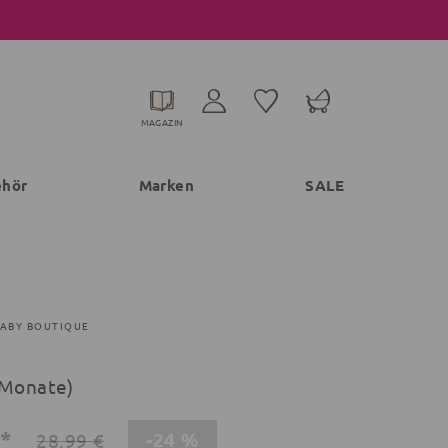
MAGAZIN
ehör
Marken
SALE
BABY BOUTIQUE
 Monate)
€*
-24 %
28,99 €