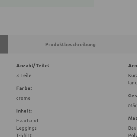
Produktbeschreibung
Anzahl/Teile:
Arm
3 Teile
Kur
lan
Farbe:
Ges
creme
Mäd
Inhalt:
Mat
Haarband
Leggings
Bau
T-Shirt
Pol