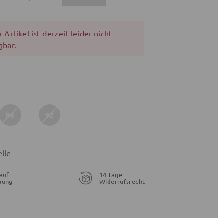
 Artikel ist derzeit leider nicht
gbar.
86
92
lle
auf
14 Tage
nung
Widerrufsrecht