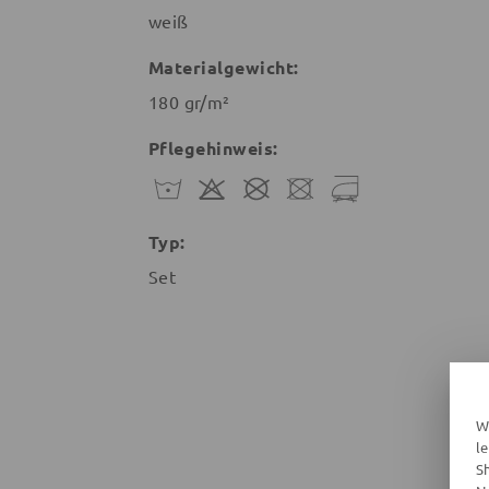
weiß
Materialgewicht:
180 gr/m²
Pflegehinweis:
Typ:
Set
W
l
S