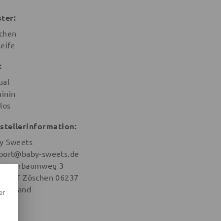
ter:
chen
leife
:
ual
inin
los
stellerinformation:
y Sweets
port@baby-sweets.de
aumenbaumweg 3
na OT Zöschen 06237
tschland
er