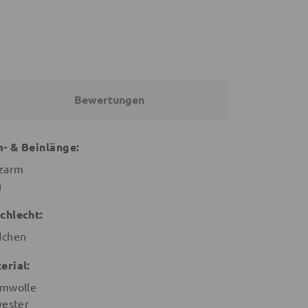
Bewertungen
- & Beinlänge:
zarm
g
chlecht:
chen
erial:
mwolle
yester