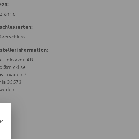
son:
zjährig
schlussarten:
ßverschluss
stellerinformation:
ki Leksaker AB
lo@micki.se
ustrivägen 7
la 35573
weden
er