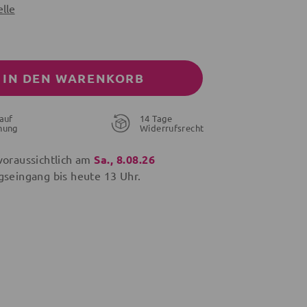
lle
IN DEN WARENKORB
auf
14 Tage
nung
Widerrufsrecht
voraussichtlich am
Sa., 8.08.26
gseingang bis
heute
13 Uhr.