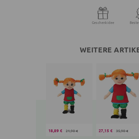
Geschenkidee
Beste
WEITERE ARTIK
18,89 €
27,15 €
21,90 €
35,90 €