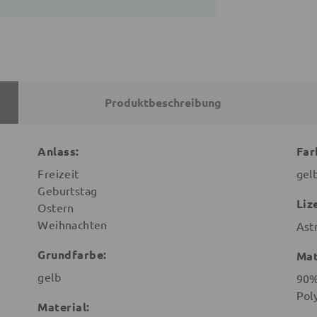
Produktbeschreibung
Anlass:
Far
Freizeit
gel
Geburtstag
Liz
Ostern
Weihnachten
Ast
Grundfarbe:
Mat
gelb
90%
Pol
Material: