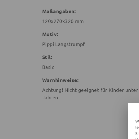
Maßangaben:
120x270x320 mm
Motiv:
Pippi Langstrumpf
Stil:
Basic
Warnhinweise:
Achtung! Nicht geeignet für Kinder unter
Jahren.
W
l
S