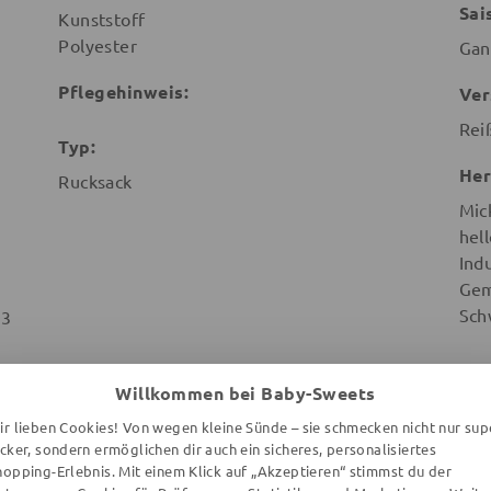
Sai
Kunststoff
Polyester
Gan
Pflegehinweis:
Ver
Rei
Typ:
Her
Rucksack
Mic
hel
Ind
Gem
Sch
 3
Willkommen bei Baby-Sweets
ir lieben Cookies! Von wegen kleine Sünde – sie schmecken nicht nur sup
ecker, sondern ermöglichen dir auch ein sicheres, personalisiertes
hopping-Erlebnis. Mit einem Klick auf „Akzeptieren“ stimmst du der