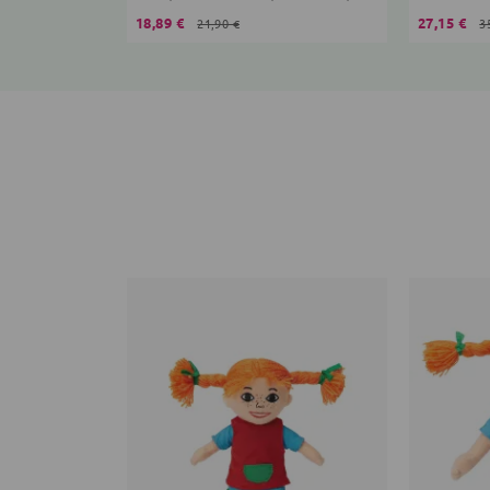
18,89 €
27,15 €
21,90 €
3