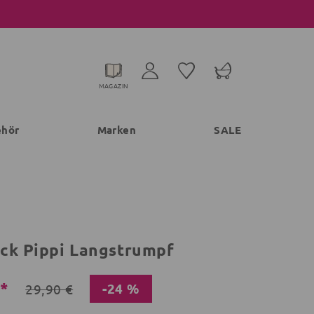
MAGAZIN
ehör
Marken
SALE
ck Pippi Langstrumpf
€*
-24 %
29,90 €