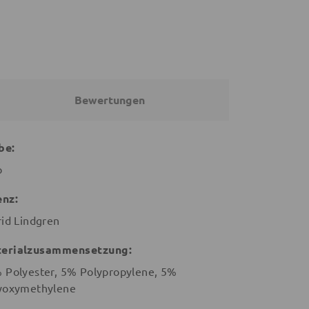
Bewertungen
be:
b
enz:
rid Lindgren
erialzusammensetzung:
 Polyester, 5% Polypropylene, 5%
yoxymethylene