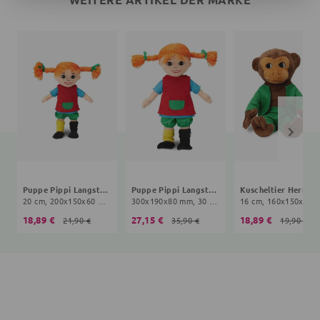
Puppe Pippi Langstrumpf
Puppe Pippi Langstrumpf
Ku
20 cm, 200x150x60 mm, 10+ Monate, bunt
300x190x80 mm, 30 cm, 10+ Monate, bunt
16 cm, 160x150x70 mm, 0
18,89 €
27,15 €
18,89 €
21,90 €
35,90 €
19,90 €