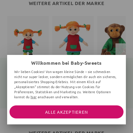
WEITERE ARTIKEL DER MARKE
Willkommen bei Baby-Sweets
Wir lieben Cookies! Von wegen kleine Sünde – sie schmecken
nicht nur super lecker, sondern ermöglichen dir auch ein sicheres,
personalisiertes Shopping-Erlebnis. Mit einem Klick auf
Puppe Pippi Langstrumpf
Puppe Pippi Langstrumpf
Ku
„Akzeptieren“ stimmst du der Nutzung von Cookies für
20 cm, 200x150x60 mm, 10+ Monate, bunt
300x190x80 mm, 30 cm, 10+ Monate, bunt
16 cm, 160x150x70 mm, 0
Präferenzen, Statistiken und Marketing zu. Weitere Optionen
18,89 €
27,15 €
18,89 €
21,90 €
35,90 €
19,90 €
kannst du
hier
anschauen und verwalten.
ALLE AKZEPTIEREN
WEITERE ARTIKEL DER MARKE