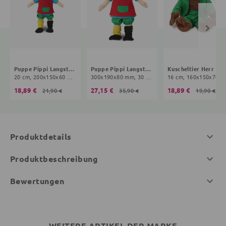
Puppe Pippi Langstrumpf
Puppe Pippi Langstrumpf
Kuscheltier
20 cm, 200x150x60 mm, 10+ Monate, bunt
300x190x80 mm, 30 cm, 10+ Monate, bunt
16 cm, 160x150x70 mm, 0+ Monate, bun
18,89 €
27,15 €
18,89 €
21,90 €
35,90 €
19,90 €
Produktdetails
Produktbeschreibung
Bewertungen
WEITERE ARTIKEL DER MARKE