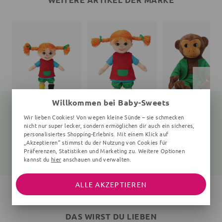
Willkommen bei Baby-Sweets
Wir lieben Cookies! Von wegen kleine Sünde – sie schmecken
nicht nur super lecker, sondern ermöglichen dir auch ein sicheres,
Puppe Pippi Langstrumpf
Puppe Pippi Langstrumpf
Ku
personalisiertes Shopping-Erlebnis. Mit einem Klick auf
20 cm, 200x150x60 mm, 10+ Monate, bunt
300x190x80 mm, 30 cm, 10+ Monate, bunt
16 cm, 160x150x70 mm, 0
„Akzeptieren“ stimmst du der Nutzung von Cookies für
Präferenzen, Statistiken und Marketing zu. Weitere Optionen
18,89 €
27,15 €
18,89 €
21,90 €
35,90 €
19,90 €
kannst du
hier
anschauen und verwalten.
ALLE AKZEPTIEREN
DAS WIRST DU LIEBEN