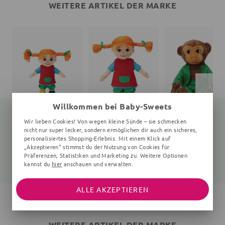
WEITERE ARTIKEL DER MARKE
Willkommen bei Baby-Sweets
Wir lieben Cookies! Von wegen kleine Sünde – sie schmecken
nicht nur super lecker, sondern ermöglichen dir auch ein sicheres,
personalisiertes Shopping-Erlebnis. Mit einem Klick auf
Puppe Pippi Langstrumpf
Puppe Pippi Langstrumpf
Ku
„Akzeptieren“ stimmst du der Nutzung von Cookies für
20 cm, 200x150x60 mm, 10+ Monate, bunt
300x190x80 mm, 30 cm, 10+ Monate, bunt
16 cm, 160x150x70 mm, 0
Präferenzen, Statistiken und Marketing zu. Weitere Optionen
18,89 €
27,15 €
18,89 €
21,90 €
35,90 €
19,90 €
kannst du
hier
anschauen und verwalten.
ALLE AKZEPTIEREN
WEITERE ARTIKEL DER MARKE