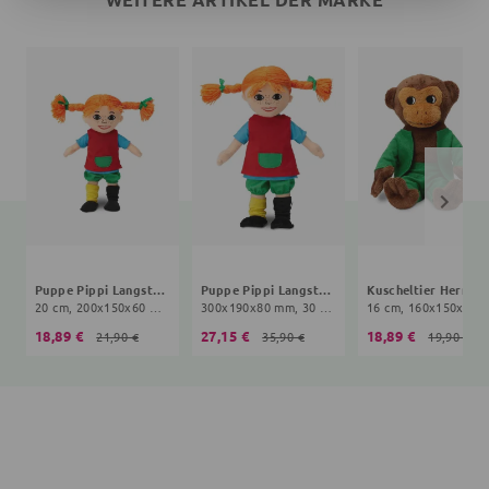
Puppe Pippi Langstrumpf
Puppe Pippi Langstrumpf
Ku
20 cm, 200x150x60 mm, 10+ Monate, bunt
300x190x80 mm, 30 cm, 10+ Monate, bunt
16 cm, 160x150x70 mm, 0
18,89 €
27,15 €
18,89 €
21,90 €
35,90 €
19,90 €