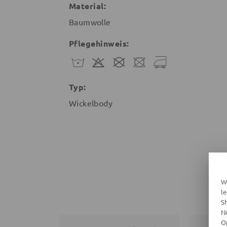
Material:
Baumwolle
Pflegehinweis:
Typ:
Wickelbody
W
l
S
N
O