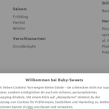
Stil
Saison:
Bas
Frühling
Her
Herbst
Winter
Pin
spr
Verschlussarten:
ul.
Druckknöpfe
Pio
Pol
Willkommen bei Baby-Sweets
WEITERE ARTIKEL DER MARKE
ir lieben Cookies! Von wegen kleine Sünde – sie schmecken nicht nur sup
ecker, sondern ermöglichen dir auch ein sicheres, personalisiertes
hopping-Erlebnis. Mit einem Klick auf „Akzeptieren“ stimmst du der
utzung von Cookies für Präferenzen, Statistiken und Marketing zu. Weite
ptionen kannst du
hier
anschauen und verwalten.