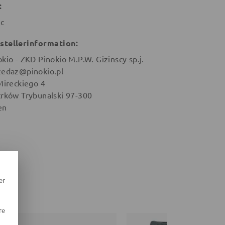
:
ic
stellerinformation:
okio - ZKD Pinokio M.P.W. Gizinscy sp.j.
zedaz@pinokio.pl
 Mireckiego 4
trków Trybunalski 97-300
en
er
re