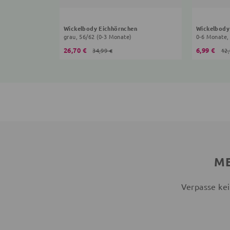
Wickelbody Eichhörnchen
Wickelbody
grau, 56/62 (0-3 Monate)
0-6 Monate,
26,70 €
6,99 €
34,99 €
12,
ME
Verpasse kei