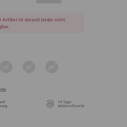
 Artikel ist derzeit leider nicht
gbar.
56
62
68
lle
auf
14 Tage
nung
Widerrufsrecht