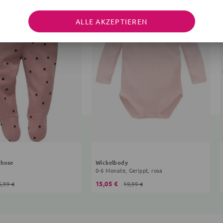
ALLE AKZEPTIEREN
ghose
Wickelbody
a
0-6 Monate, Gerippt, rosa
15,05 €
5,99 €
19,99 €