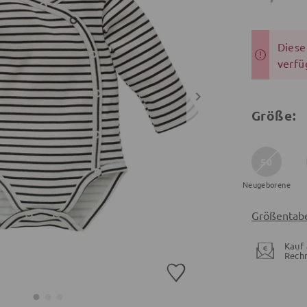
Dieser
verfü
Größe:
50
Neugeborene
Größentabe
Kauf 
Rech