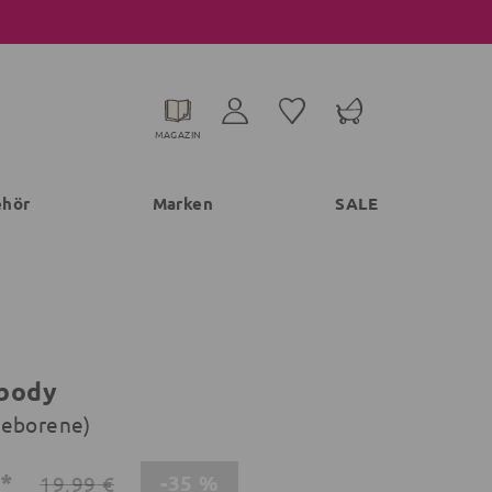
MAGAZIN
ehör
Marken
SALE
body
geborene)
€*
-35 %
19,99 €