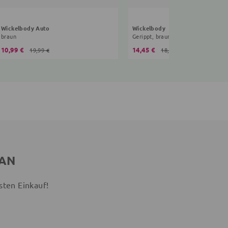
Wickelbody Auto
Wickelbody
braun
Gerippt, braun
10,99 €
14,45 €
19,99 €
18,99 €
 AN
sten Einkauf!