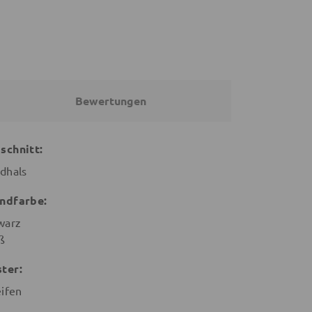
Bewertungen
schnitt:
dhals
ndfarbe:
warz
ß
ter:
eifen