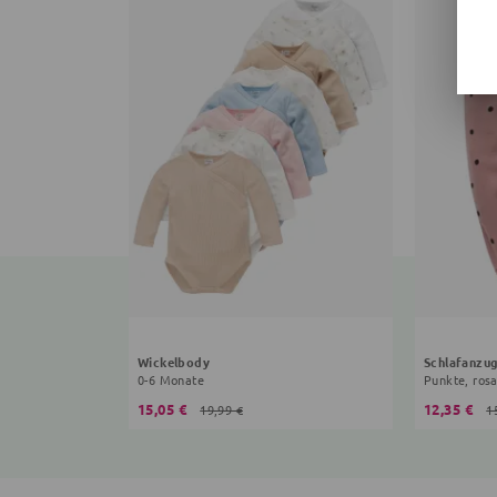
Wickelbody
Schlafanzu
0-6 Monate
Punkte, ros
15,05 €
12,35 €
19,99 €
1