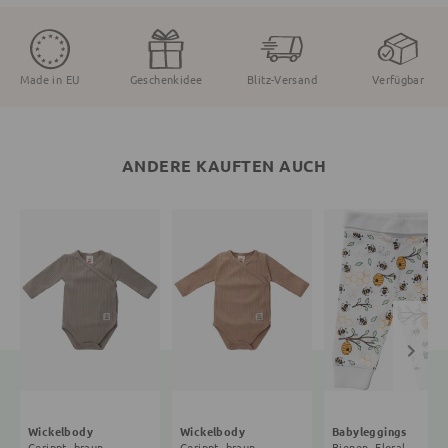
Made in EU
Geschenkidee
Blitz-Versand
Verfügbar
ANDERE KAUFTEN AUCH
Wickelbody
Wickelbody
Babyleggings
Gerippt, braun
Gerippt, braun
Bienen, Floral