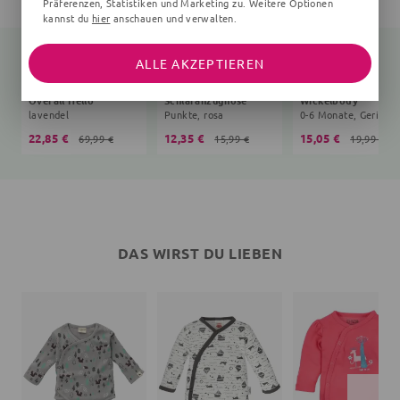
Präferenzen, Statistiken und Marketing zu. Weitere Optionen
kannst du
hier
anschauen und verwalten.
ALLE AKZEPTIEREN
Overall Hello
Schlafanzughose
Wickelbody
lavendel
Punkte, rosa
22,85 €
12,35 €
15,05 €
69,99 €
15,99 €
19,99 €
DAS WIRST DU LIEBEN