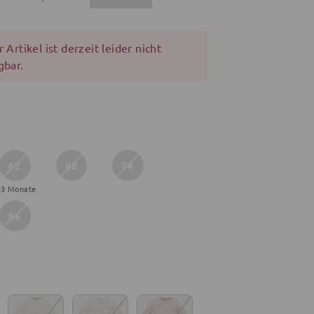
 Artikel ist derzeit leider nicht
gbar.
62
68
74
-3 Monate
86