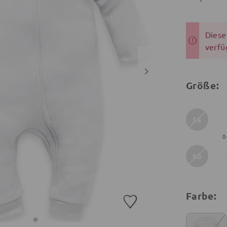
Dieser
verfü
Größe:
56
0
80
Farbe: