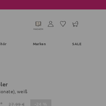
MAGAZIN
ehör
Marken
SALE
ler
Monate), weiß
€*
-24 %
27,99 €