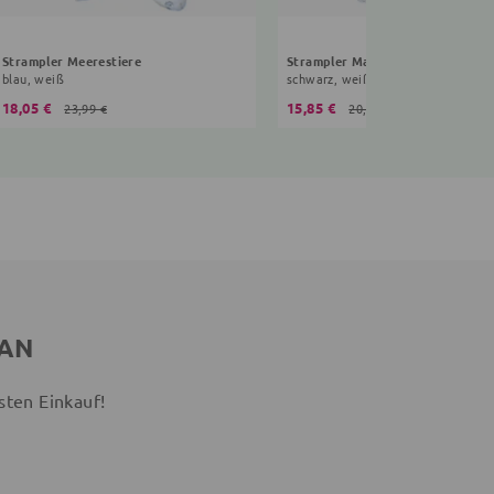
Strampler Meerestiere
Strampler Maritim
blau, weiß
schwarz, weiß
18,05 €
15,85 €
23,99 €
20,99 €
 AN
sten Einkauf!