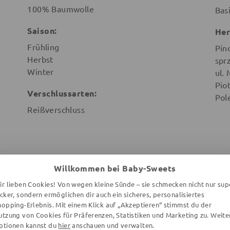
100% Baumwolle
Bas
Saison:
Her
Frühling
Pin
Herbst
spr
Winter
ul.
Pio
Verschlussarten:
Pol
Reißverschluss
Willkommen bei Baby-Sweets
WEITERE ARTIKEL DER MARKE
ir lieben Cookies! Von wegen kleine Sünde – sie schmecken nicht nur sup
ecker, sondern ermöglichen dir auch ein sicheres, personalisiertes
hopping-Erlebnis. Mit einem Klick auf „Akzeptieren“ stimmst du der
utzung von Cookies für Präferenzen, Statistiken und Marketing zu. Weite
ptionen kannst du
hier
anschauen und verwalten.