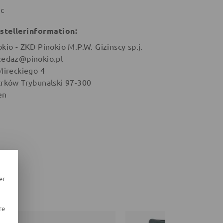
ic
stellerinformation:
okio - ZKD Pinokio M.P.W. Gizinscy sp.j.
zedaz@pinokio.pl
 Mireckiego 4
trków Trybunalski 97-300
en
er
re