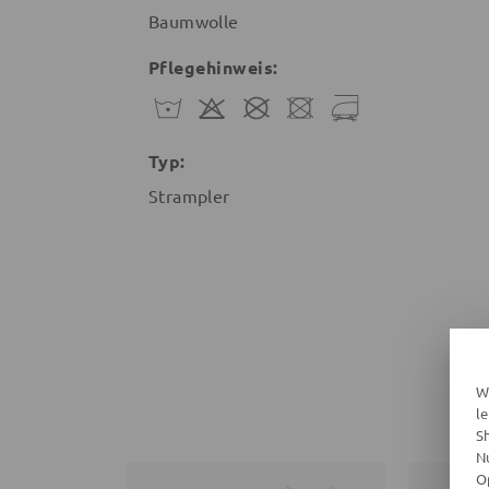
Baumwolle
Pflegehinweis:
Typ:
Strampler
W
l
S
N
O