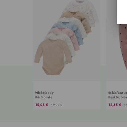
Wickelbody
Schlafanzu
0-6 Monate
Punkte, ros
15,05 €
12,35 €
19,99 €
1