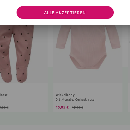
ALLE AKZEPTIEREN
ghose
Wickelbody
a
0-6 Monate, Gerippt, rosa
15,05 €
5,99 €
19,99 €