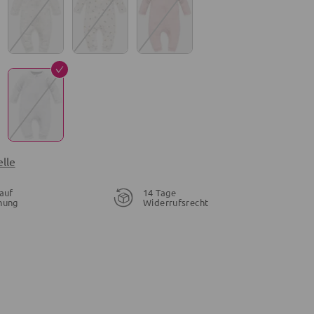
lle
auf
14 Tage
nung
Widerrufsrecht
17,30 €
14,45 €
22,99 €
18,99 €