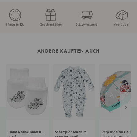
Made in EU
Geschenkidee
Blitz-Versand
Verfügbar
ANDERE KAUFTEN AUCH
Handschuhe Baby Koala
Strampler Maritim
Regenschirm Hello Ki
weiß
schwarz, weiß
63x70x70 cm, 3+ J