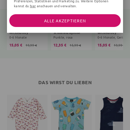
Präferenzen, Statistiken und Marketing zu. Weitere Optionen
kannst du
hier
anschauen und verwalten.
ALLE AKZEPTIEREN
Wickelbody
Schlafanzughose
Wickelbody
0-6 Monate
Punkte, rosa
15,05 €
12,35 €
15,05 €
19,99 €
15,99 €
19,99 €
DAS WIRST DU LIEBEN