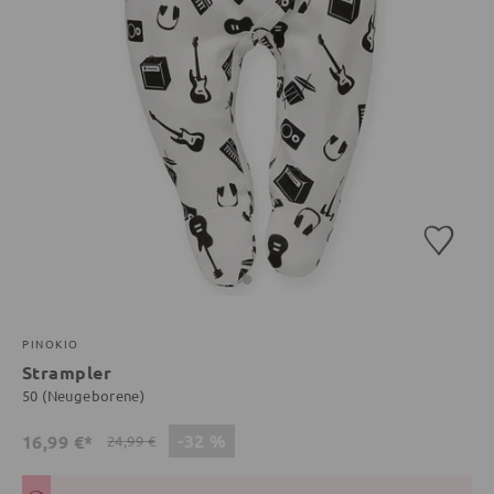
PINOKIO
Strampler
50 (Neugeborene)
-32 %
16,99 €*
24,99 €