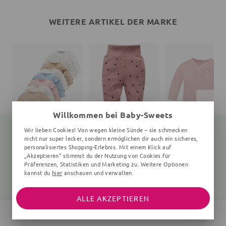
WEITERE ARTIKEL DER MARKE
Willkommen bei Baby-Sweets
Wir lieben Cookies! Von wegen kleine Sünde – sie schmecken
nicht nur super lecker, sondern ermöglichen dir auch ein sicheres,
personalisiertes Shopping-Erlebnis. Mit einem Klick auf
„Akzeptieren“ stimmst du der Nutzung von Cookies für
Wickelbody
Schlafanzughose
Wickelbody
0-6 Monate
Punkte, rosa
Präferenzen, Statistiken und Marketing zu. Weitere Optionen
kannst du
hier
anschauen und verwalten.
15,05 €
12,35 €
15,05 €
19,99 €
15,99 €
19,99 €
ALLE AKZEPTIEREN