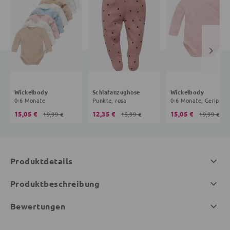
Wickelbody
Schlafanzughose
Wickelbody
0-6 Monate
Punkte, rosa
0-6 Mona
15,05 €
12,35 €
15,05 €
19,99 €
15,99 €
19,99 €
Produktdetails
Produktbeschreibung
Bewertungen