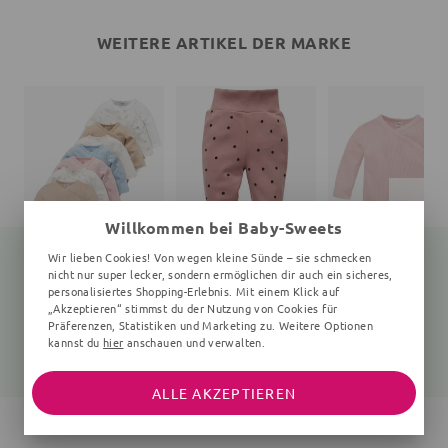
WEITERE ARTIKEL DER MARKE
Willkommen bei Baby-Sweets
Wir lieben Cookies! Von wegen kleine Sünde – sie schmecken
nicht nur super lecker, sondern ermöglichen dir auch ein sicheres,
personalisiertes Shopping-Erlebnis. Mit einem Klick auf
„Akzeptieren“ stimmst du der Nutzung von Cookies für
Wickelbody
Schlafanzughose
Wickelbody
0-6 Monate
Punkte, rosa
Präferenzen, Statistiken und Marketing zu. Weitere Optionen
kannst du
hier
anschauen und verwalten.
15,05 €
12,35 €
15,05 €
19,99 €
15,99 €
19,99 €
ALLE AKZEPTIEREN