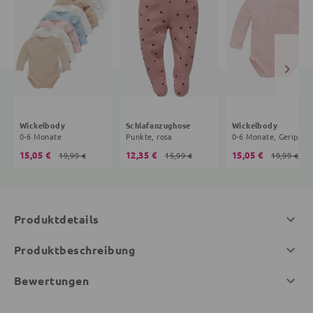
Wickelbody
Schlafanzughose
Wickelbody
0-6 Monate
Punkte, rosa
0-6 Mona
15,05 €
12,35 €
15,05 €
19,99 €
15,99 €
19,99 €
Produktdetails
Produktbeschreibung
Bewertungen