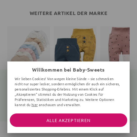
WEITERE ARTIKEL DER MARKE
Willkommen bei Baby-Sweets
Wir lieben Cookies! Von wegen kleine Sünde – sie schmecken
nicht nur super lecker, sondern ermöglichen dir auch ein sicheres,
personalisiertes Shopping-Erlebnis. Mit einem Klick auf
„Akzeptieren“ stimmst du der Nutzung von Cookies für
Wickelbody
Hose Wald
Schlafanzughose
0-6 Monate
Punkte, rosa
Präferenzen, Statistiken und Marketing zu. Weitere Optionen
22,99 €
kannst du
hier
anschauen und verwalten.
15,05 €
12,35 €
19,99 €
15,99 €
ALLE AKZEPTIEREN