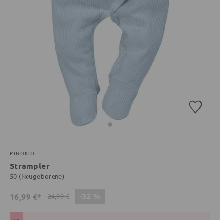
PINOKIO
Strampler
50 (Neugeborene)
-32 %
16,99 €*
24,99 €