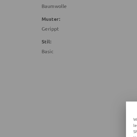
Baumwolle
Muster:
Gerippt
Stil:
Basic
W
l
S