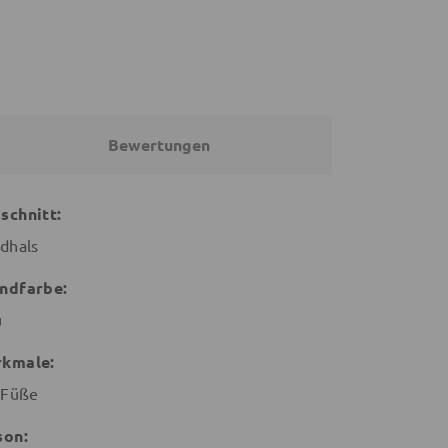
Bewertungen
schnitt:
dhals
ndfarbe:
u
kmale:
 Füße
son: