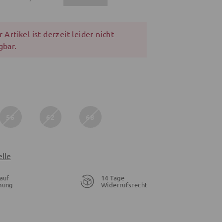
 Artikel ist derzeit leider nicht
gbar.
56
62
68
lle
auf
14 Tage
nung
Widerrufsrecht