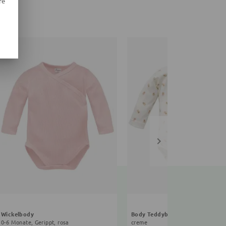
re
Wickelbody
Body Teddybär
0-6 Monate, Gerippt, rosa
creme