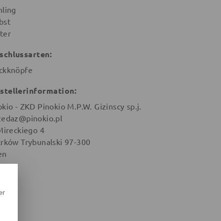
hling
bst
ter
schlussarten:
ckknöpfe
stellerinformation:
okio - ZKD Pinokio M.P.W. Gizinscy sp.j.
zedaz@pinokio.pl
 Mireckiego 4
trków Trybunalski 97-300
en
er