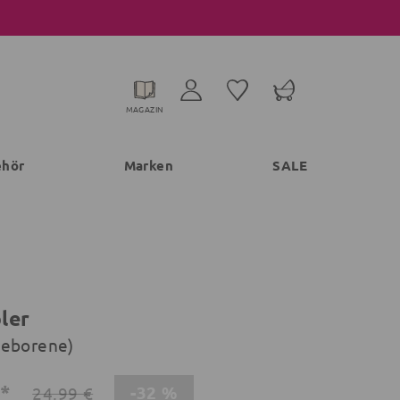
MAGAZIN
ehör
Marken
SALE
ler
geborene)
€*
-32 %
24,99 €