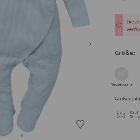
Dieser
verfü
Größe:
50
Neugeborene
Größentabe
Kauf 
Rech