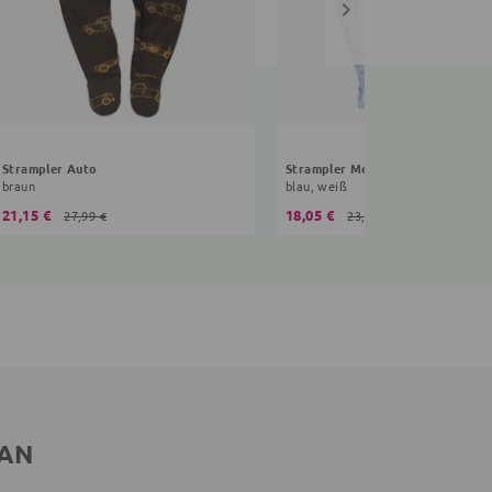
Strampler Auto
Strampler Meerestiere
braun
blau, weiß
21,15 €
18,05 €
27,99 €
23,99 €
 AN