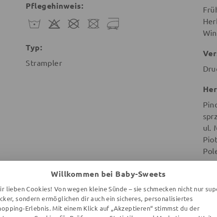
Pflegehinweis:
Frü
Her
Win
Typ:
Ver
Strampler
Dru
Her
Pin
spr
ul.
Pio
Pol
Willkommen bei Baby-Sweets
ir lieben Cookies! Von wegen kleine Sünde – sie schmecken nicht nur sup
ecker, sondern ermöglichen dir auch ein sicheres, personalisiertes
hopping-Erlebnis. Mit einem Klick auf „Akzeptieren“ stimmst du der