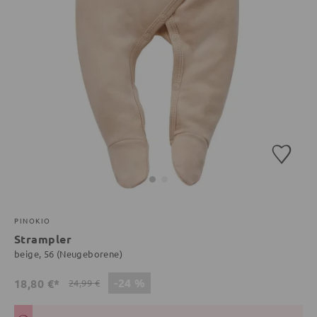
PINOKIO
Strampler
beige, 56 (Neugeborene)
-24 %
18,80 €*
24,99 €