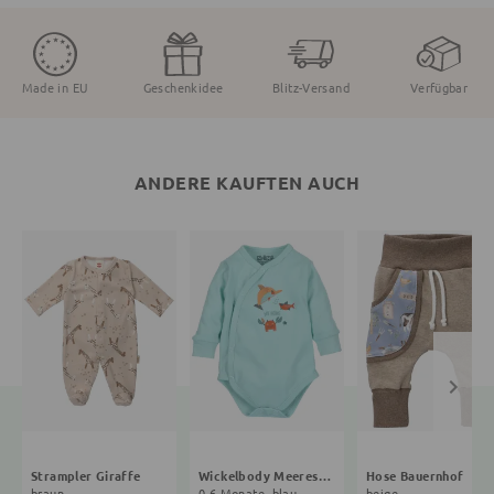
Made in EU
Geschenkidee
Blitz-Versand
Verfügbar
ANDERE KAUFTEN AUCH
Strampler Giraffe
Wickelbody Meerestiere
Hose Bauernhof
braun
0-6 Monate, blau
beige