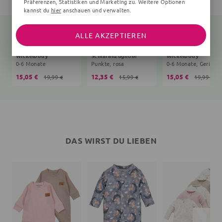
Präferenzen, Statistiken und Marketing zu. Weitere Optionen
kannst du
hier
anschauen und verwalten.
ALLE AKZEPTIEREN
Wickelbody
Schlafanzughose
Wickelbody
0-6 Monate
Punkte, rosa
15,05 €
12,35 €
15,05 €
19,99 €
15,99 €
19,99 €
DAS WIRST DU LIEBEN