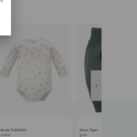
re
Body Teddybär
Hose Tiger
creme
grün