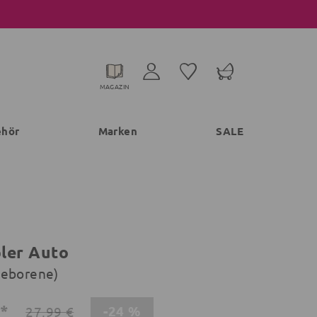
MAGAZIN
ehör
Marken
SALE
ler Auto
geborene)
€*
-24 %
27,99 €