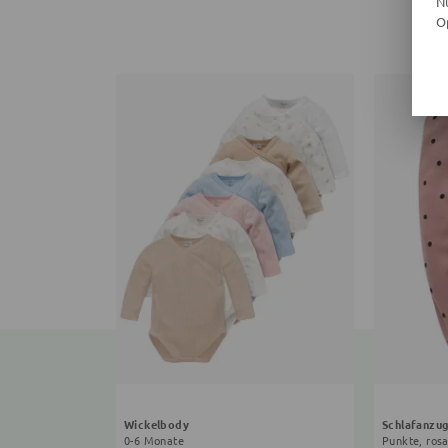
N
O
Wickelbody
Schlafanzu
0-6 Monate
Punkte, ros