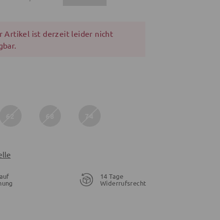
 Artikel ist derzeit leider nicht
gbar.
62
68
74
lle
auf
14 Tage
nung
Widerrufsrecht