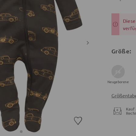
Dieser
verfü
Größe:
56
Neugeborene
Größentabe
Kauf 
Rech