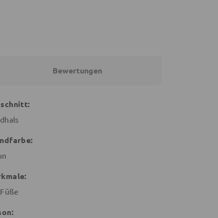
Bewertungen
schnitt:
dhals
ndfarbe:
un
kmale:
 Füße
son: