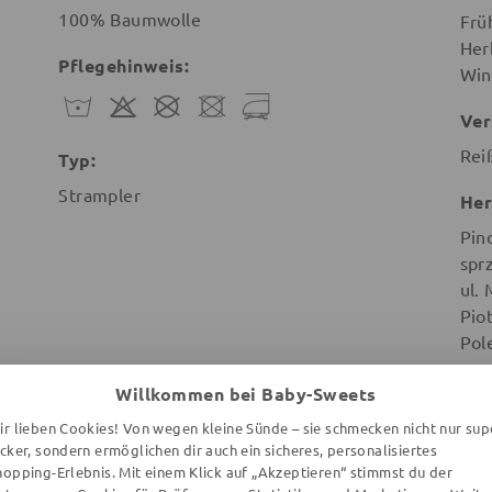
100% Baumwolle
Frü
Her
Pflegehinweis:
Win
Ver
Rei
Typ:
Strampler
Her
Pin
spr
ul.
Pio
Pol
Willkommen bei Baby-Sweets
ir lieben Cookies! Von wegen kleine Sünde – sie schmecken nicht nur sup
ecker, sondern ermöglichen dir auch ein sicheres, personalisiertes
hopping-Erlebnis. Mit einem Klick auf „Akzeptieren“ stimmst du der