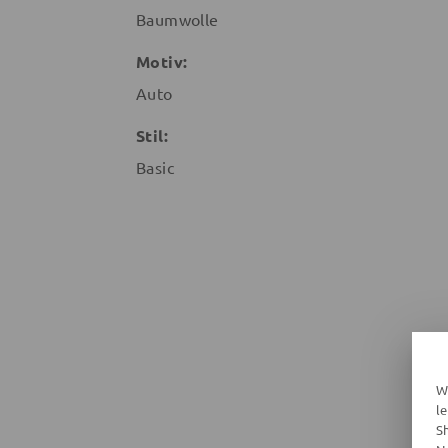
Baumwolle
Motiv:
Auto
Stil:
Basic
W
l
S