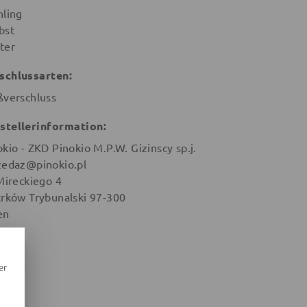
hling
bst
ter
schlussarten:
ßverschluss
stellerinformation:
okio - ZKD Pinokio M.P.W. Gizinscy sp.j.
zedaz@pinokio.pl
 Mireckiego 4
trków Trybunalski 97-300
en
er