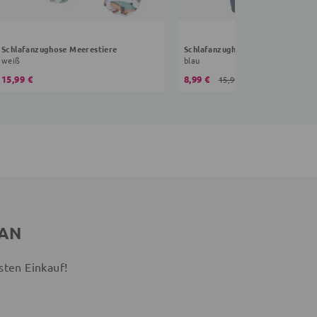
Schlafanzughose Meerestiere
Schlafanzughose Roller
weiß
blau
15,99 €
8,99 €
15,99 €
 AN
sten Einkauf!