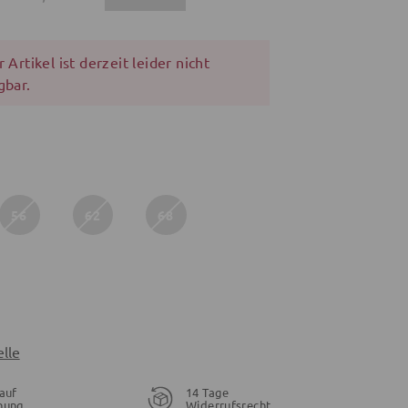
 Artikel ist derzeit leider nicht
gbar.
56
62
68
lle
auf
14 Tage
nung
Widerrufsrecht