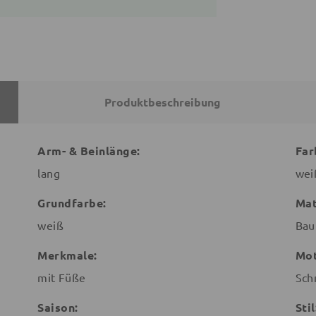
Produktbeschreibung
Arm- & Beinlänge:
Far
lang
wei
Grundfarbe:
Mat
weiß
Bau
Merkmale:
Mot
mit Füße
Sch
Saison:
Stil