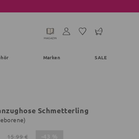
MAGAZIN
ehör
Marken
SALE
anzughose Schmetterling
geborene)
-43 %
15,99 €