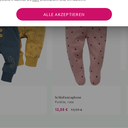
ALLE AKZEPTIEREN
Schlafanzughose
Punkte, rosa
12,35 €
15,99 €