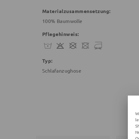
Materialzusammensetzung:
100% Baumwolle
Pflegehinweis:
Typ:
Schlafanzughose
W
l
S
N
O