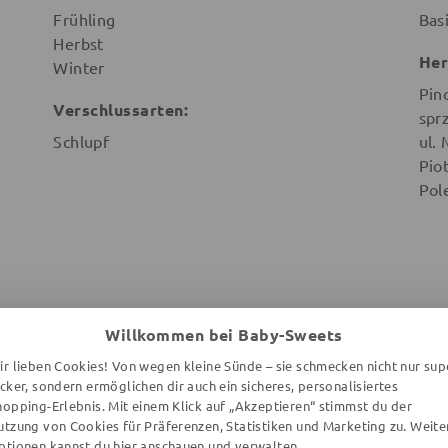
Frühling
Bas
Herbst
Her
Winter
Pin
Verschlussarten:
spr
Schlupf
ul.
Pio
Pol
Willkommen bei Baby-Sweets
WEITERE ARTIKEL DER MARKE
ir lieben Cookies! Von wegen kleine Sünde – sie schmecken nicht nur sup
ecker, sondern ermöglichen dir auch ein sicheres, personalisiertes
hopping-Erlebnis. Mit einem Klick auf „Akzeptieren“ stimmst du der
utzung von Cookies für Präferenzen, Statistiken und Marketing zu. Weite
ptionen kannst du
hier
anschauen und verwalten.