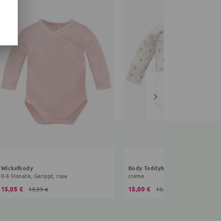
Wickelbody
Body Teddybär
0-6 Monate, Gerippt, rosa
creme
15,05 €
15,00 €
19,99 €
19,99 €