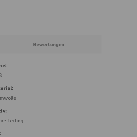
Bewertungen
be:
ß
erial:
mwolle
iv:
metterling
: