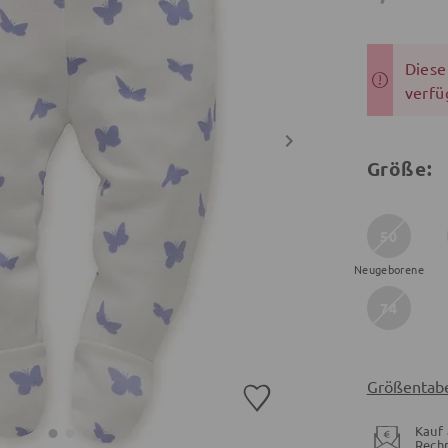
Dieser
verfü
Größe:
50
Neugeborene
74
Größentabe
Kauf 
Rech