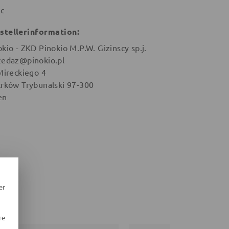
ic
stellerinformation:
okio - ZKD Pinokio M.P.W. Gizinscy sp.j.
zedaz@pinokio.pl
 Mireckiego 4
trków Trybunalski 97-300
en
er
re