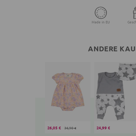
Made in EU
Gesc
ANDERE KAU
26,05 €
24,99 €
36,90 €