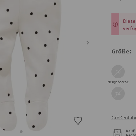
Dieser
verfü
Größe:
50
Neugeborene
74
Größentabe
Kauf 
Rech