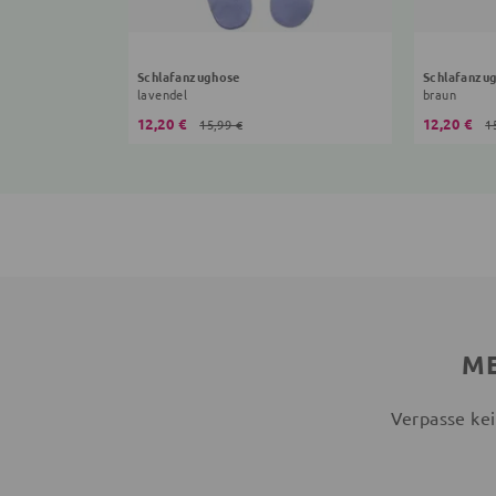
Schlafanzughose
Schlafanzu
lavendel
braun
12,20 €
12,20 €
15,99 €
1
ME
Verpasse kei