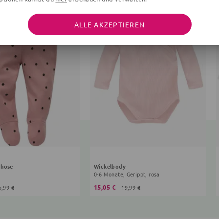
ALLE AKZEPTIEREN
ghose
Wickelbody
a
0-6 Monate, Gerippt, rosa
15,05 €
5,99 €
19,99 €