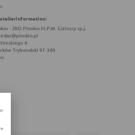
ic
stellerinformation:
okio - ZKD Pinokio M.P.W. Gizinscy sp.j.
zedaz@pinokio.pl
 Mireckiego 4
trków Trybunalski 97-300
en
er
re