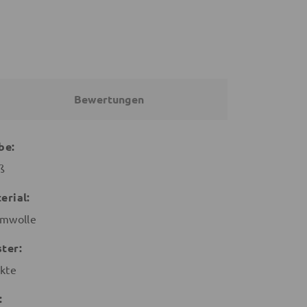
Bewertungen
be:
ß
erial:
mwolle
ter:
kte
: