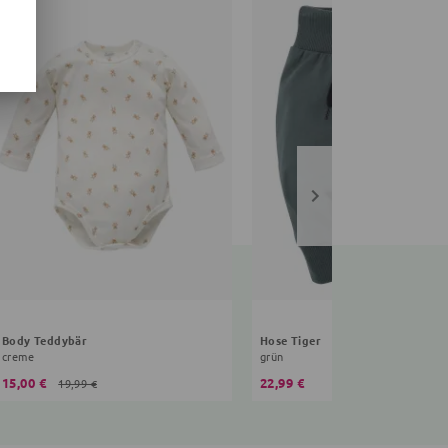
Body Teddybär
Hose Tiger
creme
grün
15,00 €
22,99 €
19,99 €