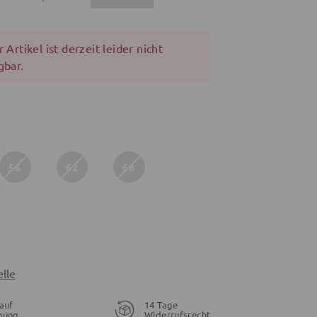
 Artikel ist derzeit leider nicht
gbar.
56
62
68
lle
auf
14 Tage
nung
Widerrufsrecht