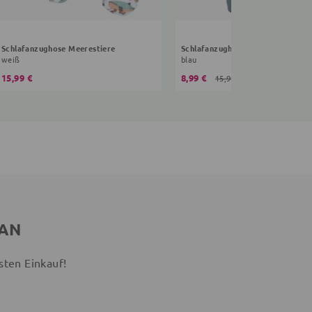
Schlafanzughose Meerestiere
Schlafanzughose Roller
weiß
blau
15,99 €
8,99 €
15,99 €
 AN
sten Einkauf!