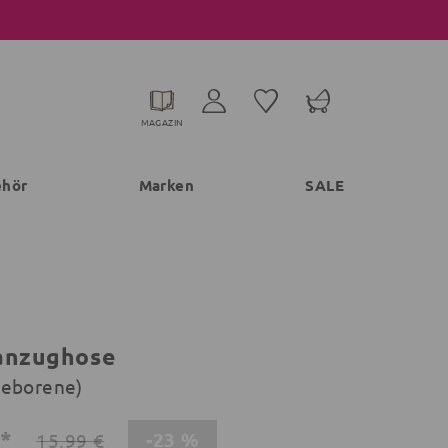
MAGAZIN
ehör
Marken
SALE
anzughose
geborene)
€*
-23 %
15,99 €