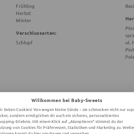
Frühling
Bas
Herbst
Her
Winter
Pin
Verschlussarten:
spr
Schlupf
ul.
Pio
Pol
Willkommen bei Baby-Sweets
WEITERE ARTIKEL DER MARKE
ir lieben Cookies! Von wegen kleine Sünde – sie schmecken nicht nur sup
ecker, sondern ermöglichen dir auch ein sicheres, personalisiertes
hopping-Erlebnis. Mit einem Klick auf „Akzeptieren“ stimmst du der
utzung von Cookies für Präferenzen, Statistiken und Marketing zu. Weite
ptionen kannst du
hier
anschauen und verwalten.