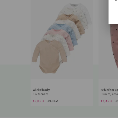
Wickelbody
Schlafanzu
0-6 Monate
Punkte, ros
15,05 €
12,35 €
19,99 €
1