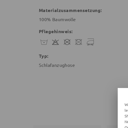
Materialzusammensetzung:
100% Baumwolle
Pflegehinweis:
Typ:
Schlafanzughose
W
l
S
N
O