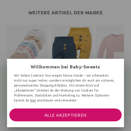
WEITERE ARTIKEL DER MARKE
Willkommen bei Baby-Sweets
Wir lieben Cookies! Von wegen kleine Sünde – sie schmecken
nicht nur super lecker, sondern ermöglichen dir auch ein sicheres,
personalisiertes Shopping-Erlebnis. Mit einem Klick auf
„Akzeptieren“ stimmst du der Nutzung von Cookies für
Wickelbody
Hose Wald
Wickelbody
0-6 Monate
Präferenzen, Statistiken und Marketing zu. Weitere Optionen
22,99 €
kannst du
hier
anschauen und verwalten.
15,05 €
15,05 €
19,99 €
19,99 €
ALLE AKZEPTIEREN