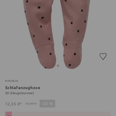
PINOKIO
Schlafanzughose
50 (Neugeborene)
-22 %
12,35 €*
15,99 €