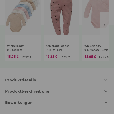
Wickelbody
Schlafanzughose
Wickelbody
0-6 Monate
Punkte, rosa
0-6 Mona
15,05 €
12,35 €
15,05 €
19,99 €
15,99 €
19,99 €
Produktdetails
Produktbeschreibung
Bewertungen