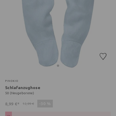
PINOKIO
Schlafanzughose
50 (Neugeborene)
-30 %
8,99 €*
12,99 €