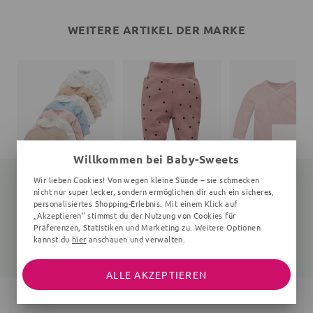
WEITERE ARTIKEL DER MARKE
Willkommen bei Baby-Sweets
Wir lieben Cookies! Von wegen kleine Sünde – sie schmecken
nicht nur super lecker, sondern ermöglichen dir auch ein sicheres,
personalisiertes Shopping-Erlebnis. Mit einem Klick auf
„Akzeptieren“ stimmst du der Nutzung von Cookies für
Wickelbody
Schlafanzughose
Wickelbody
0-6 Monate
Punkte, rosa
Präferenzen, Statistiken und Marketing zu. Weitere Optionen
kannst du
hier
anschauen und verwalten.
15,05 €
12,35 €
15,05 €
19,99 €
15,99 €
19,99 €
ALLE AKZEPTIEREN