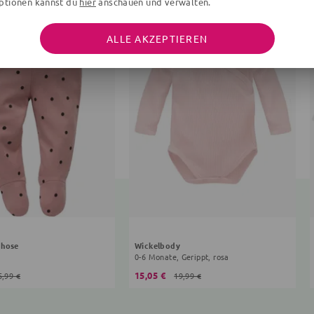
ptionen kannst du
hier
anschauen und verwalten.
ALLE AKZEPTIEREN
ghose
Wickelbody
a
0-6 Monate, Gerippt, rosa
15,05 €
5,99 €
19,99 €