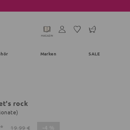
MAGAZIN
ehör
Marken
SALE
et's rock
Monate)
€*
-4 %
19,99 €