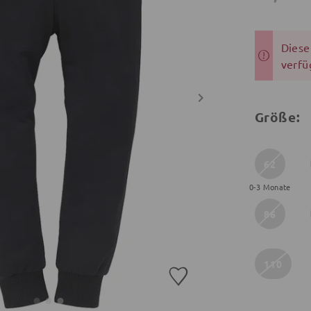
Dieser
verfü
Größe:
62
0-3 Monate
86
110