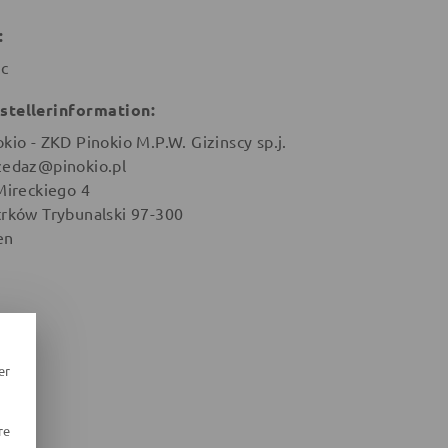
:
ic
stellerinformation:
okio - ZKD Pinokio M.P.W. Gizinscy sp.j.
zedaz@pinokio.pl
 Mireckiego 4
trków Trybunalski 97-300
en
er
re