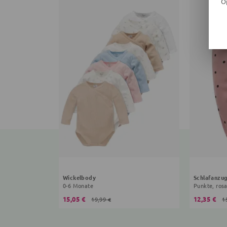
O
Wickelbody
Schlafanzu
0-6 Monate
Punkte, ros
15,05 €
12,35 €
19,99 €
1