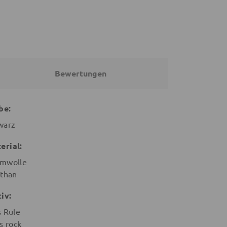
Bewertungen
be:
warz
erial:
mwolle
sthan
iv:
s Rule
s rock