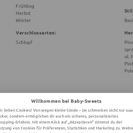
Frühling
Stil
Herbst
Winter
Bas
Verschlussarten:
Her
Schlupf
Pin
spr
ul.
Pio
Pol
Willkommen bei Baby-Sweets
ir lieben Cookies! Von wegen kleine Sünde – sie schmecken nicht nur sup
WEITERE ARTIKEL DER MARKE
ecker, sondern ermöglichen dir auch ein sicheres, personalisiertes
hopping-Erlebnis. Mit einem Klick auf „Akzeptieren“ stimmst du der
utzung von Cookies für Präferenzen, Statistiken und Marketing zu. Weite