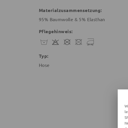
Materialzusammensetzung:
95% Baumwolle & 5% Elasthan
Pflegehinweis:
Typ:
Hose
W
l
S
N