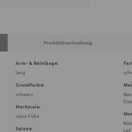
Produktbeschreibung
Arm- & Beinlänge:
Far
lang
sch
Grundfarbe:
Mat
schwarz
Bau
Ela
Merkmale:
Mot
ohne Füße
Kid
Saison:
Let'