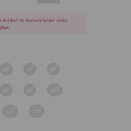
 Artikel ist derzeit leider nicht
gbar.
68
74
80
92
98
104
116
122