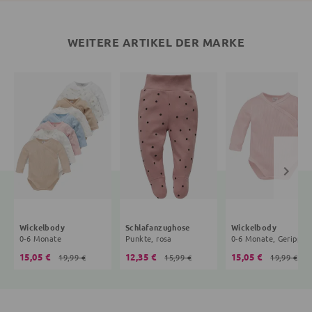
WEITERE ARTIKEL DER MARKE
Wickelbody
Schlafanzughose
Wickelbody
0-6 Monate
Punkte, rosa
0-6 Mona
15,05 €
12,35 €
15,05 €
19,99 €
15,99 €
19,99 €