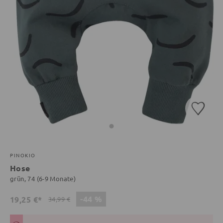
PINOKIO
Hose
grün, 74 (6-9 Monate)
-44 %
19,25 €*
34,99 €