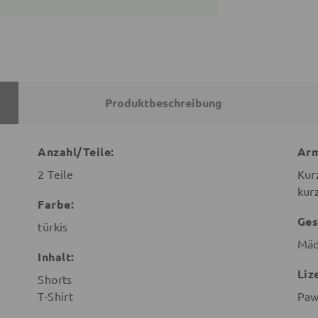
Produktbeschreibung
Anzahl/Teile:
Arm
2 Teile
Kur
kur
Farbe:
Ges
türkis
Mäd
Inhalt:
Liz
Shorts
T-Shirt
Paw