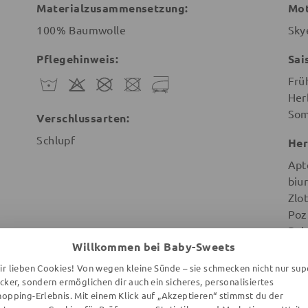
Materialzusammensetzung:
Mot
100% Baumwolle
Sky
Pflegehinweis:
Sai
Frü
Her
So
Verschlussarten:
Schlupf
Her
Apt
biu
Zlot
Poz
Pol
Willkommen bei Baby-Sweets
ir lieben Cookies! Von wegen kleine Sünde – sie schmecken nicht nur sup
ecker, sondern ermöglichen dir auch ein sicheres, personalisiertes
hopping-Erlebnis. Mit einem Klick auf „Akzeptieren“ stimmst du der