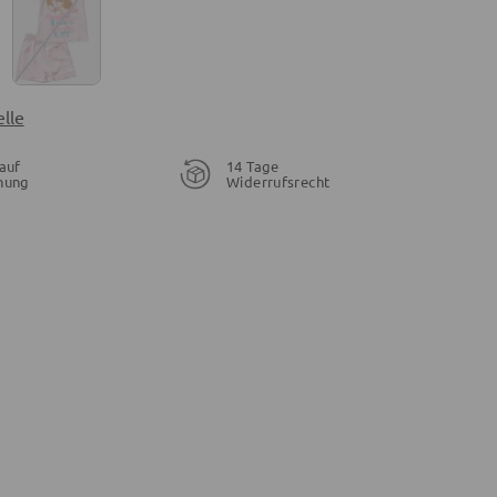
lle
auf
14 Tage
nung
Widerrufsrecht
16,99 €
15,90 €
29,25 €
€