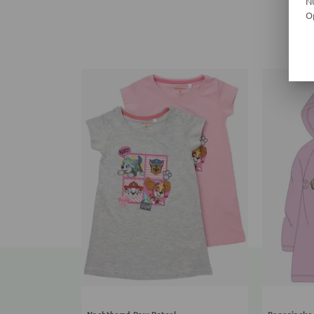
N
O
Nachthemd Paw Patrol
Regenjacke