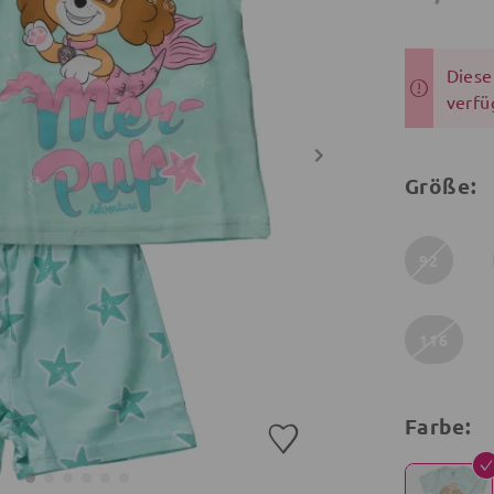
Dieser
verfü
Größe:
92
116
Farbe: