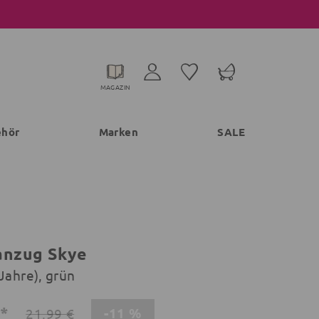
MAGAZIN
ehör
Marken
SALE
anzug Skye
Jahre), grün
€*
-11 %
21,99 €