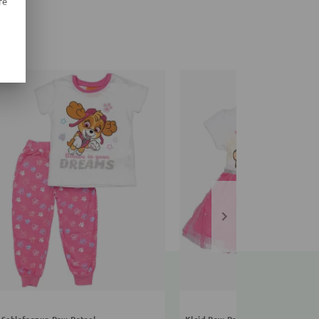
re
Schlafanzug Paw Patrol
Kleid Paw Patrol