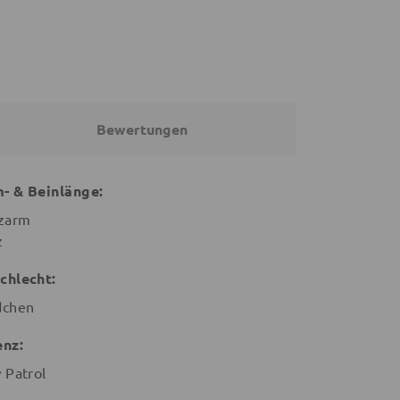
Bewertungen
- & Beinlänge:
zarm
z
chlecht:
chen
enz:
 Patrol