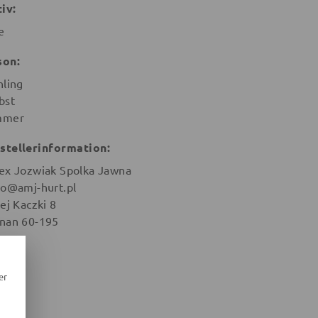
iv:
e
son:
hling
bst
mmer
stellerinformation:
ex Jozwiak Spolka Jawna
ro@amj-hurt.pl
ej Kaczki 8
nan 60-195
en
er