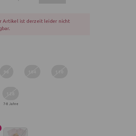
 Artikel ist derzeit leider nicht
gbar.
98
104
110
128
7-8 Jahre