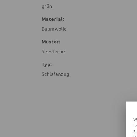
grün
Material:
Baumwolle
Muster:
Seesterne
Typ:
Schlafanzug
W
l
S