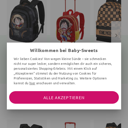
Willkommen bei Baby-Sweets
Rucksack
Rucksack
Rucksack
Wir lieben Cookies! Von wegen kleine Sünde – sie schmecken
uni
Unifarben
Kariert
nicht nur super lecker, sondern ermöglichen dir auch ein sicheres,
personalisiertes Shopping-Erlebnis. Mit einem Klick auf
41,60 €
25,70 €
45,40 €
54,99 €
33,99 €
59,99 €
„Akzeptieren“ stimmst du der Nutzung von Cookies für
Präferenzen, Statistiken und Marketing zu. Weitere Optionen
kannst du
hier
anschauen und verwalten.
ALLE AKZEPTIEREN
WEITERE ARTIKEL DER MARKE