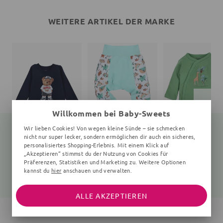
WEITERE ARTIKEL DER MARKE
Willkommen bei Baby-Sweets
Wir lieben Cookies! Von wegen kleine Sünde – sie schmecken
nicht nur super lecker, sondern ermöglichen dir auch ein sicheres,
personalisiertes Shopping-Erlebnis. Mit einem Klick auf
„Akzeptieren“ stimmst du der Nutzung von Cookies für
Langarmshirt Teddybär
Hose
Wickelbody Giraffe
navy
Fische, hellblau
0-6 Monate, grün
Präferenzen, Statistiken und Marketing zu. Weitere Optionen
kannst du
hier
anschauen und verwalten.
25,99 €
21,99 €
19,99 €
ALLE AKZEPTIEREN