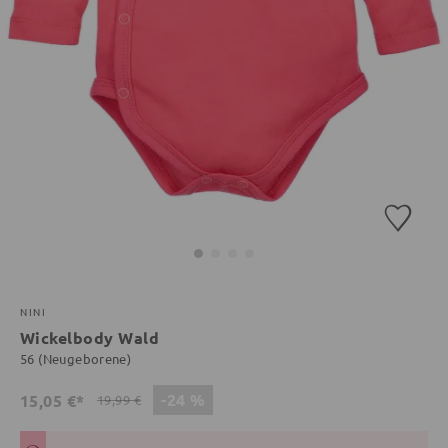
NINI
Wickelbody Wald
56 (Neugeborene)
-24 %
15,05 €*
19,99 €