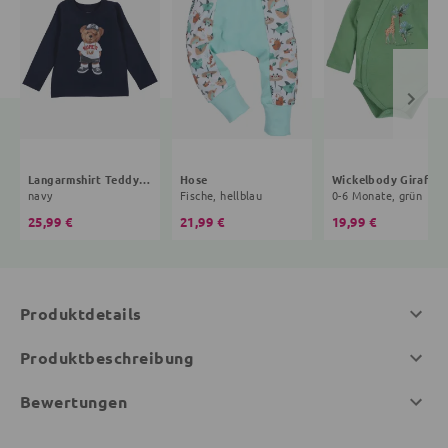
Langarmshirt Teddybär
Hose
Wickelbody Giraffe
navy
Fische, hellblau
0-6 Monate, grün
25,99 €
21,99 €
19,99 €
Produktdetails
Produktbeschreibung
Bewertungen