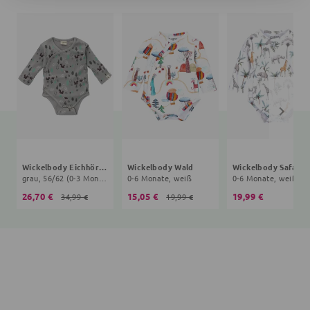
Wickelbody Eichhörnchen
Wickelbody Wald
Wic
grau, 56/62 (0-3 Monate)
0-6 Monate, weiß
0-6 Monate, weiß
26,70 €
15,05 €
19,99 €
34,99 €
19,99 €