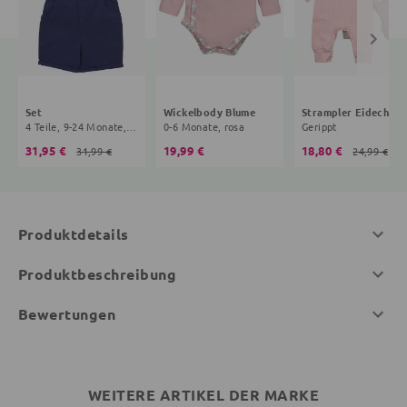
Set
Wickelbody Blume
Strampler Eidechse
4 Teile, 9-24 Monate, navy, hellblau
0-6 Monate, rosa
Gerippt
31,95 €
19,99 €
18,80 €
31,99 €
24,99 €
Produktdetails
Produktbeschreibung
Bewertungen
WEITERE ARTIKEL DER MARKE