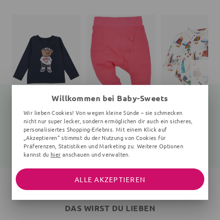
Willkommen bei Baby-Sweets
Wir lieben Cookies! Von wegen kleine Sünde – sie schmecken
nicht nur super lecker, sondern ermöglichen dir auch ein sicheres,
Langarmshirt Teddybär
Hose
Wickelbody Wald
personalisiertes Shopping-Erlebnis. Mit einem Klick auf
navy
rot
0-6 Monate, weiß
„Akzeptieren“ stimmst du der Nutzung von Cookies für
25,99 €
22,99 €
15,05 €
19,99 €
Präferenzen, Statistiken und Marketing zu. Weitere Optionen
kannst du
hier
anschauen und verwalten.
ALLE AKZEPTIEREN
DAS WIRST DU LIEBEN