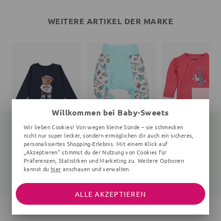
WEITERE ARTIKEL DER MARKE
Willkommen bei Baby-Sweets
Wir lieben Cookies! Von wegen kleine Sünde – sie schmecken
nicht nur super lecker, sondern ermöglichen dir auch ein sicheres,
personalisiertes Shopping-Erlebnis. Mit einem Klick auf
„Akzeptieren“ stimmst du der Nutzung von Cookies für
Langarmshirt Teddybär
Hose
Wickelbody Wald
navy
Fische, hellblau
0-6 Monate, pink
Präferenzen, Statistiken und Marketing zu. Weitere Optionen
kannst du
hier
anschauen und verwalten.
25,99 €
21,99 €
15,05 €
19,99 €
ALLE AKZEPTIEREN