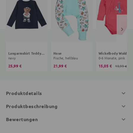
Langarmshirt Teddybär
Hose
Wickelbody Wald
navy
Fische, hellblau
0-6 Monate, pink
25,99 €
21,99 €
15,05 €
19,99 €
Produktdetails
Produktbeschreibung
Bewertungen