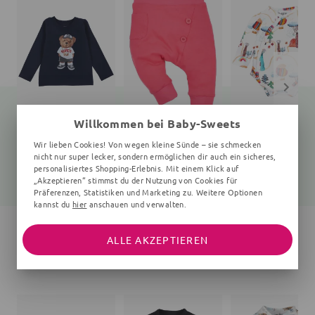
Willkommen bei Baby-Sweets
Langarmshirt Teddybär
Hose
Wickelbody Wald
Wir lieben Cookies! Von wegen kleine Sünde – sie schmecken
navy
rot
0-6 Monate, weiß
nicht nur super lecker, sondern ermöglichen dir auch ein sicheres,
personalisiertes Shopping-Erlebnis. Mit einem Klick auf
25,99 €
22,99 €
15,05 €
19,99 €
„Akzeptieren“ stimmst du der Nutzung von Cookies für
Präferenzen, Statistiken und Marketing zu. Weitere Optionen
kannst du
hier
anschauen und verwalten.
ALLE AKZEPTIEREN
DAS WIRST DU LIEBEN