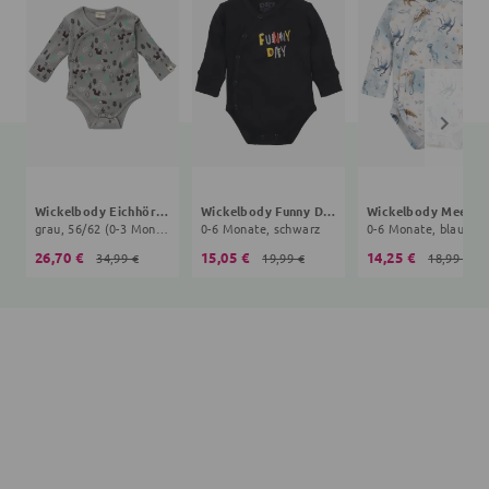
Wickelbody Eichhörnchen
Wickelbody Funny Day
Wickel
grau, 56/62 (0-3 Monate)
0-6 Monate, schwarz
0-6 Monate, blau, we
26,70 €
15,05 €
14,25 €
34,99 €
19,99 €
18,99 €