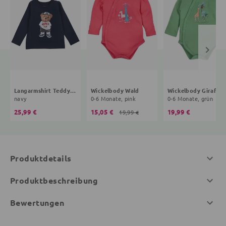
Langarmshirt Teddybär
Wickelbody Wald
Wickelbody Giraffe
navy
0-6 Monate, pink
0-6 Monate, grün
25,99 €
15,05 €
19,99 €
19,99 €
Produktdetails
Produktbeschreibung
Bewertungen