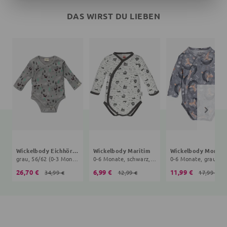
DAS WIRST DU LIEBEN
Wickelbody Eichhörnchen
Wickelbody Maritim
Wickelbody Mond
grau, 56/62 (0-3 Monate)
0-6 Monate, schwarz, weiß
0-6 Monate, grau
26,70 €
6,99 €
11,99 €
34,99 €
12,99 €
17,99 €