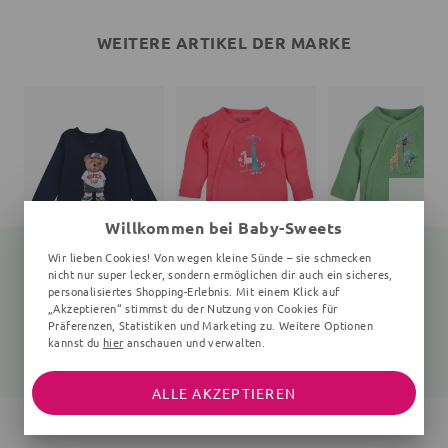
WEITERE ARTIKEL DER MARKE
Willkommen bei Baby-Sweets
Wir lieben Cookies! Von wegen kleine Sünde – sie schmecken
nicht nur super lecker, sondern ermöglichen dir auch ein sicheres,
personalisiertes Shopping-Erlebnis. Mit einem Klick auf
„Akzeptieren“ stimmst du der Nutzung von Cookies für
Langarmshirt Teddybär
Wickelbody Wald
Wickelbody Giraffe
navy
0-6 Monate, pink
0-6 Monate, grün
Präferenzen, Statistiken und Marketing zu. Weitere Optionen
kannst du
hier
anschauen und verwalten.
25,99 €
15,05 €
19,99 €
19,99 €
ALLE AKZEPTIEREN