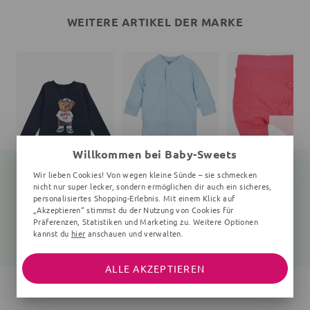
WEITERE ARTIKEL DER MARKE
Willkommen bei Baby-Sweets
Wir lieben Cookies! Von wegen kleine Sünde – sie schmecken
nicht nur super lecker, sondern ermöglichen dir auch ein sicheres,
personalisiertes Shopping-Erlebnis. Mit einem Klick auf
Langarmshirt Teddybär
Strampler
Hose
„Akzeptieren“ stimmst du der Nutzung von Cookies für
navy
hellblau
rot
Präferenzen, Statistiken und Marketing zu. Weitere Optionen
kannst du
hier
anschauen und verwalten.
25,99 €
17,30 €
22,99 €
22,99 €
ALLE AKZEPTIEREN