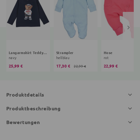
Langarmshirt Teddybär
Strampler
Hose
navy
hellblau
rot
25,99 €
17,30 €
22,99 €
22,99 €
Produktdetails
Produktbeschreibung
Bewertungen