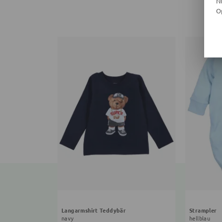
N
O
Langarmshirt Teddybär
Strampler
navy
hellblau