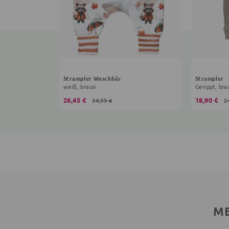
Strampler Waschbär
Strampler
weiß, braun
Gerippt, bra
26,45 €
18,90 €
34,99 €
2
ME