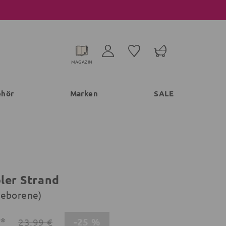
MAGAZIN
ehör
Marken
SALE
ler Strand
geborene)
€*
-25 %
23,99 €