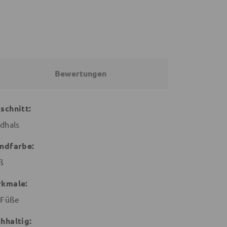
Bewertungen
schnitt:
dhals
ndfarbe:
ß
kmale:
 Füße
hhaltig: