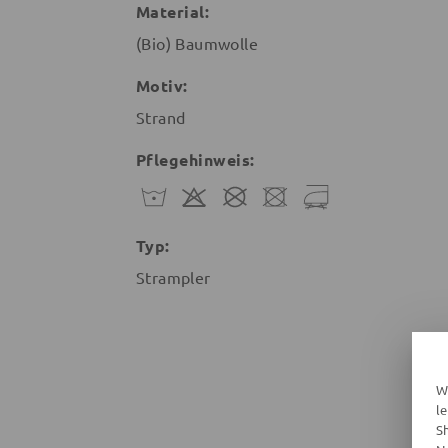
Material:
(Bio) Baumwolle
Motiv:
Strand
Pflegehinweis:
Typ:
Strampler
W
l
S