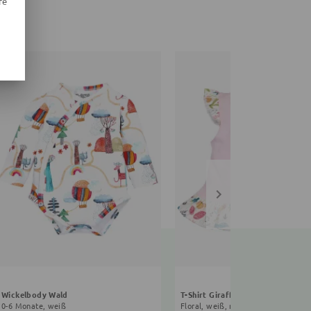
re
Wickelbody Wald
T-Shirt Giraffe
0-6 Monate, weiß
Floral, weiß, rosa