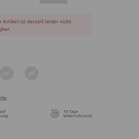
 Artikel ist derzeit leider nicht
gbar.
62
68
lle
auf
14 Tage
nung
Widerrufsrecht