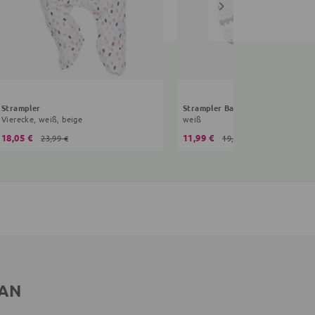
Strampler
Strampler Batman
Vierecke, weiß, beige
weiß
18,05 €
11,99 €
23,99 €
19,99 €
 AN