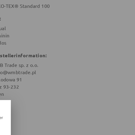
O-TEX® Standard 100
:
ual
inin
los
stellerinformation:
 Trade sp. z o.o.
ro@wmbtrade.pl
 Lodowa 91
z 93-232
en
er