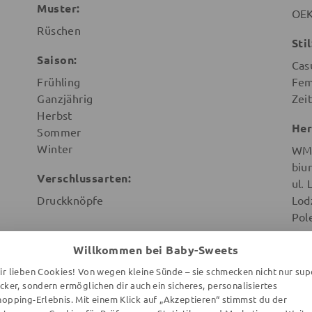
Muster:
OEK
Rüschen
Stil
Saison:
Cas
Frühling
Fem
Ganzjährig
Zeit
Herbst
Her
Sommer
Winter
WMB
biu
Verschlussarten:
ul.
Druckknöpfe
Lod
Pol
Willkommen bei Baby-Sweets
ir lieben Cookies! Von wegen kleine Sünde – sie schmecken nicht nur sup
ecker, sondern ermöglichen dir auch ein sicheres, personalisiertes
hopping-Erlebnis. Mit einem Klick auf „Akzeptieren“ stimmst du der