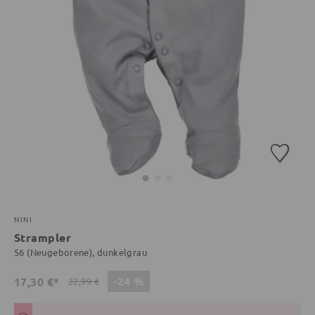
NINI
Strampler
56 (Neugeborene), dunkelgrau
-24 %
17,30 €*
22,99 €