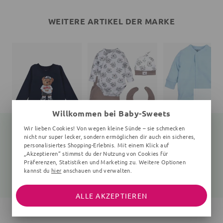
WEITERE ARTIKEL DER MARKE
Willkommen bei Baby-Sweets
Wir lieben Cookies! Von wegen kleine Sünde – sie schmecken
nicht nur super lecker, sondern ermöglichen dir auch ein sicheres,
personalisiertes Shopping-Erlebnis. Mit einem Klick auf
„Akzeptieren“ stimmst du der Nutzung von Cookies für
Langarmshirt Teddybär
Set Koala
Strampler
navy
4 Teile, weiß, braun
hellblau
Präferenzen, Statistiken und Marketing zu. Weitere Optionen
kannst du
hier
anschauen und verwalten.
25,99 €
31,99 €
17,30 €
37,99 €
22,99 €
ALLE AKZEPTIEREN