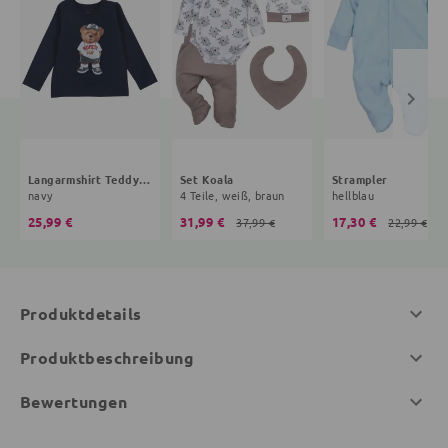
Langarmshirt Teddybär
Set Koala
Strampler
navy
4 Teile, weiß, braun
hellblau
25,99 €
31,99 €
17,30 €
37,99 €
22,99 €
Produktdetails
Produktbeschreibung
Bewertungen