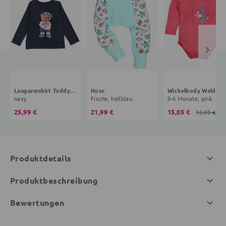
Langarmshirt Teddybär
Hose
Wickelbody Wald
navy
Fische, hellblau
0-6 Monate, pink
25,99 €
21,99 €
15,05 €
19,99 €
Produktdetails
Produktbeschreibung
Bewertungen