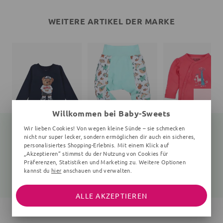
WEITERE ARTIKEL DER MARKE
Willkommen bei Baby-Sweets
Wir lieben Cookies! Von wegen kleine Sünde – sie schmecken
nicht nur super lecker, sondern ermöglichen dir auch ein sicheres,
personalisiertes Shopping-Erlebnis. Mit einem Klick auf
„Akzeptieren“ stimmst du der Nutzung von Cookies für
Langarmshirt Teddybär
Hose
Wickelbody Wald
navy
Fische, hellblau
0-6 Monate, pink
Präferenzen, Statistiken und Marketing zu. Weitere Optionen
kannst du
hier
anschauen und verwalten.
25,99 €
21,99 €
15,05 €
19,99 €
ALLE AKZEPTIEREN