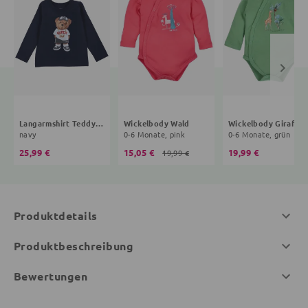
Langarmshirt Teddybär
Wickelbody Wald
Wickelbody Giraffe
navy
0-6 Monate, pink
0-6 Monate, grün
25,99 €
15,05 €
19,99 €
19,99 €
Produktdetails
Produktbeschreibung
Bewertungen