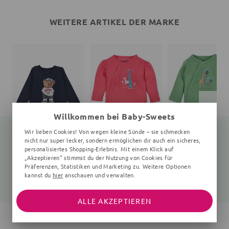
WEITERE ARTIKEL DER MARKE
Willkommen bei Baby-Sweets
Wir lieben Cookies! Von wegen kleine Sünde – sie schmecken
nicht nur super lecker, sondern ermöglichen dir auch ein sicheres,
personalisiertes Shopping-Erlebnis. Mit einem Klick auf
„Akzeptieren“ stimmst du der Nutzung von Cookies für
Langarmshirt Teddybär
Wickelbody Wald
Wickelbody Giraffe
navy
0-6 Monate, pink
0-6 Monate, grün
Präferenzen, Statistiken und Marketing zu. Weitere Optionen
kannst du
hier
anschauen und verwalten.
25,99 €
15,05 €
19,99 €
19,99 €
ALLE AKZEPTIEREN