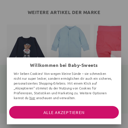
WEITERE ARTIKEL DER MARKE
Willkommen bei Baby-Sweets
Wir lieben Cookies! Von wegen kleine Sünde – sie schmecken
nicht nur super lecker, sondern ermöglichen dir auch ein sicheres,
personalisiertes Shopping-Erlebnis. Mit einem Klick auf
„Akzeptieren“ stimmst du der Nutzung von Cookies für
Langarmshirt Teddybär
Strampler
Hose
navy
hellblau
rot
Präferenzen, Statistiken und Marketing zu. Weitere Optionen
kannst du
hier
anschauen und verwalten.
25,99 €
17,30 €
22,99 €
22,99 €
ALLE AKZEPTIEREN