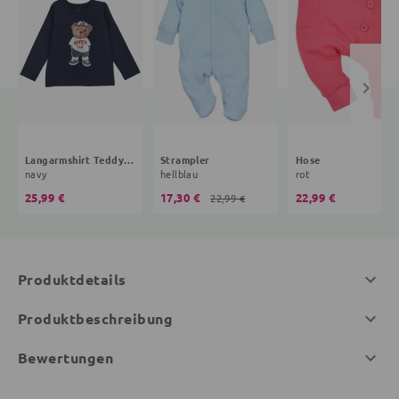
Langarmshirt Teddybär
Strampler
Hose
navy
hellblau
rot
25,99 €
17,30 €
22,99 €
22,99 €
Produktdetails
Produktbeschreibung
Bewertungen