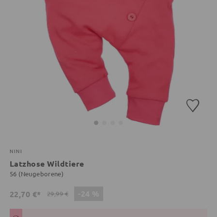
NINI
Latzhose Wildtiere
56 (Neugeborene)
-24 %
22,70 €*
29,99 €