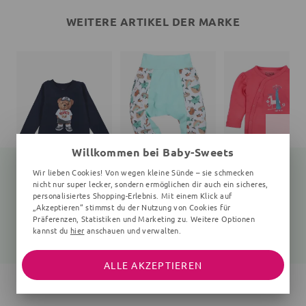
WEITERE ARTIKEL DER MARKE
Willkommen bei Baby-Sweets
Wir lieben Cookies! Von wegen kleine Sünde – sie schmecken
nicht nur super lecker, sondern ermöglichen dir auch ein sicheres,
personalisiertes Shopping-Erlebnis. Mit einem Klick auf
Langarmshirt Teddybär
Hose
Wickelbody Wald
„Akzeptieren“ stimmst du der Nutzung von Cookies für
navy
Fische, hellblau
0-6 Monate, pink
Präferenzen, Statistiken und Marketing zu. Weitere Optionen
kannst du
hier
anschauen und verwalten.
25,99 €
21,99 €
15,05 €
19,99 €
ALLE AKZEPTIEREN