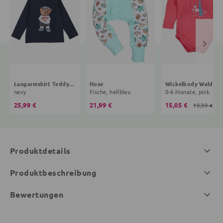
Langarmshirt Teddybär
Hose
Wickelbody Wald
navy
Fische, hellblau
0-6 Monate, pink
25,99 €
21,99 €
15,05 €
19,99 €
Produktdetails
Produktbeschreibung
Bewertungen