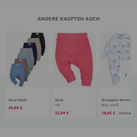
ANDERE KAUFTEN AUCH
Hose Hund
Hose
Strampler Meere
rot
blau, weiß
24,99 €
22,99 €
18,05 €
23,99 €