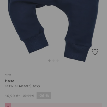
NINI
Hose
86 (12-18 Monate), navy
-26 %
16,99 €*
22,99 €