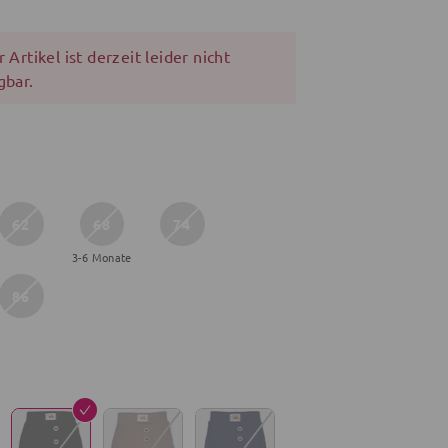
 Artikel ist derzeit leider nicht
gbar.
62
68
74
3-6 Monate
86