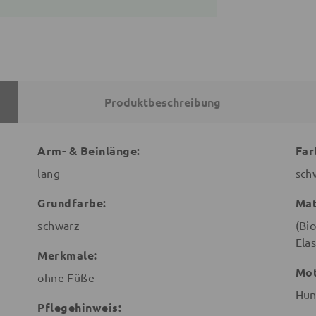
Produktbeschreibung
Arm- & Beinlänge:
Far
lang
sch
Grundfarbe:
Mat
schwarz
(Bi
Ela
Merkmale:
Mot
ohne Füße
Hu
Pflegehinweis: