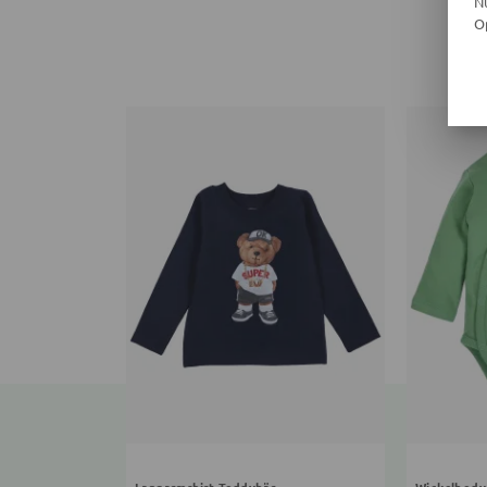
N
O
Langarmshirt Teddybär
Wickelbody