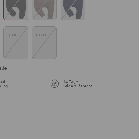
grün
grau
lle
auf
14 Tage
nung
Widerrufsrecht
34,90 €
29,99 €