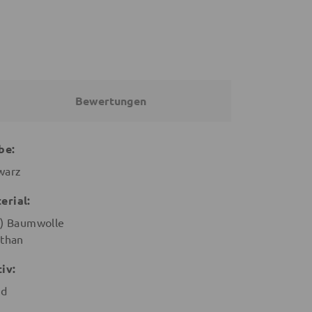
Bewertungen
be:
warz
erial:
o) Baumwolle
sthan
iv:
nd