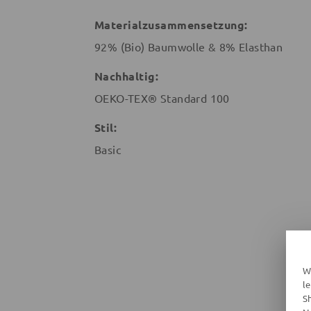
Materialzusammensetzung:
92% (Bio) Baumwolle & 8% Elasthan
Nachhaltig:
OEKO-TEX® Standard 100
Stil:
Basic
W
l
S