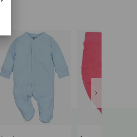
re
Strampler
Hose