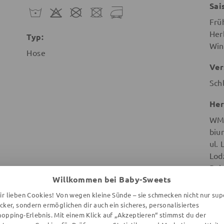
Sai
Frü
Her
Typ:
Win
Hose
Ver
Sch
Her
WMB
biu
ul.
Lod
Pol
Willkommen bei Baby-Sweets
ir lieben Cookies! Von wegen kleine Sünde – sie schmecken nicht nur sup
ecker, sondern ermöglichen dir auch ein sicheres, personalisiertes
hopping-Erlebnis. Mit einem Klick auf „Akzeptieren“ stimmst du der