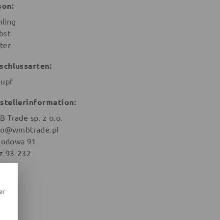
son:
hling
bst
ter
schlussarten:
lupf
stellerinformation:
 Trade sp. z o.o.
ro@wmbtrade.pl
 Lodowa 91
z 93-232
en
er