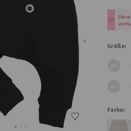
Dieser
verfü
Größe:
56
80
Farbe: