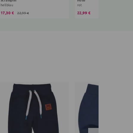
hellblau
rot
17,30 €
22,99 €
22,99 €