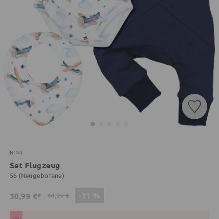
NINI
Set Flugzeug
56 (Neugeborene)
-31 %
30,99 €*
44,99 €