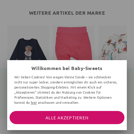
WEITERE ARTIKEL DER MARKE
Willkommen bei Baby-Sweets
Wir lieben Cookies! Von wegen kleine Sünde – sie schmecken
nicht nur super lecker, sondern ermöglichen dir auch ein sicheres,
personalisiertes Shopping-Erlebnis. Mit einem Klick auf
„Akzeptieren“ stimmst du der Nutzung von Cookies für
Langarmshirt Teddybär
Hose
Wickelbody Wald
navy
rot
0-6 Monate, weiß
Präferenzen, Statistiken und Marketing zu. Weitere Optionen
kannst du
hier
anschauen und verwalten.
25,99 €
22,99 €
15,05 €
19,99 €
ALLE AKZEPTIEREN