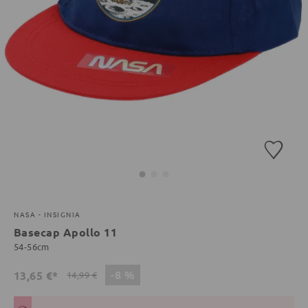
NASA - INSIGNIA
Basecap Apollo 11
54-56cm
-8 %
13,65 €*
14,99 €