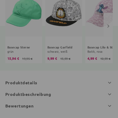
Basecap Sterne
Basecap Garfield
Basecap Lilo & Stitc
grün
schwarz, weiß
Batik, rosa
15,96 €
9,99 €
4,99 €
19,95 €
15,99 €
10,99 €
Produktdetails
Produktbeschreibung
Bewertungen