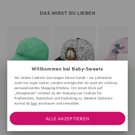
DAS WIRST DU LIEBEN
Willkommen bei Baby-Sweets
Wir lieben Cookies! Von wegen kleine Sünde – sie schmecken
nicht nur super lecker, sondern ermöglichen dir auch ein sicheres,
personalisiertes Shopping-Erlebnis. Mit einem Klick auf
„Akzeptieren“ stimmst du der Nutzung von Cookies für
Basecap Sterne
Basecap Garfield
Basecap Lilo & Stit
grün
schwarz, weiß
Batik, rosa
Präferenzen, Statistiken und Marketing zu. Weitere Optionen
kannst du
hier
anschauen und verwalten.
15,96 €
9,99 €
4,99 €
19,95 €
15,99 €
10,99 €
ALLE AKZEPTIEREN