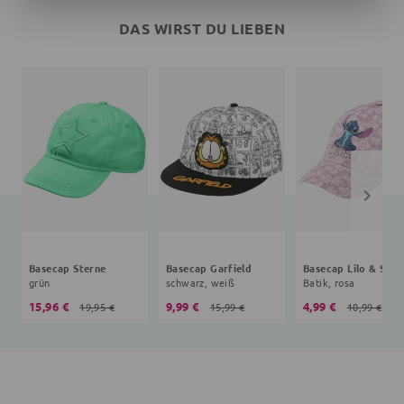
DAS WIRST DU LIEBEN
Basecap Sterne
Basecap Garfield
Basecap Lilo & Stit
grün
schwarz, weiß
Batik, rosa
15,96 €
9,99 €
4,99 €
19,95 €
15,99 €
10,99 €