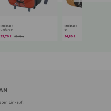
Rucksack
Rucksack
Unifarben
uni
25,70 €
54,80 €
33,99 €
 AN
sten Einkauf!