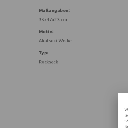
Maßangaben:
33x47x23 cm
Motiv:
Akatsuki Wolke
Typ:
Rucksack
W
l
S
N