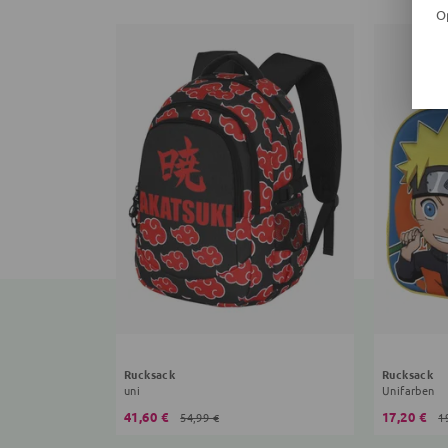
O
Rucksack
Rucksack
uni
Unifarben
41,60 €
17,20 €
54,99 €
1