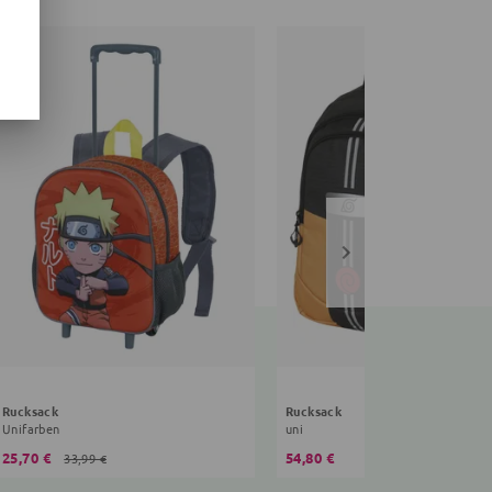
Rucksack
Rucksack
Unifarben
uni
25,70 €
54,80 €
33,99 €