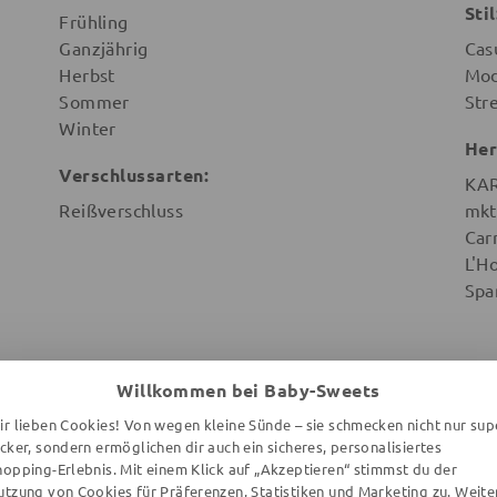
Stil
Frühling
Ganzjährig
Cas
Herbst
Mod
Sommer
Str
Winter
Her
Verschlussarten:
KAR
Reißverschluss
mkt
Car
L'H
Spa
Willkommen bei Baby-Sweets
ir lieben Cookies! Von wegen kleine Sünde – sie schmecken nicht nur sup
WEITERE ARTIKEL DER MARKE
ecker, sondern ermöglichen dir auch ein sicheres, personalisiertes
hopping-Erlebnis. Mit einem Klick auf „Akzeptieren“ stimmst du der
utzung von Cookies für Präferenzen, Statistiken und Marketing zu. Weite