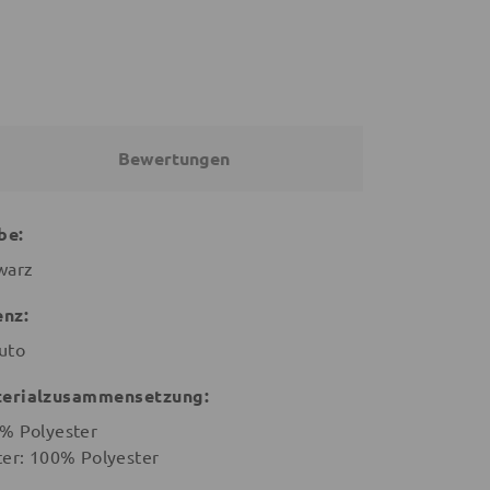
Bewertungen
be:
warz
enz:
uto
erialzusammensetzung:
% Polyester
ter: 100% Polyester