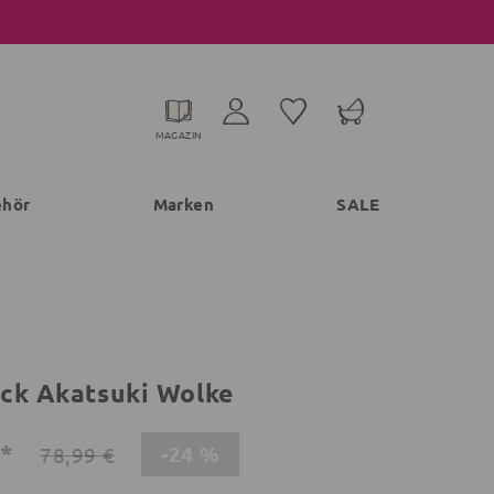
MAGAZIN
ehör
Marken
SALE
ck Akatsuki Wolke
€*
-24 %
78,99 €