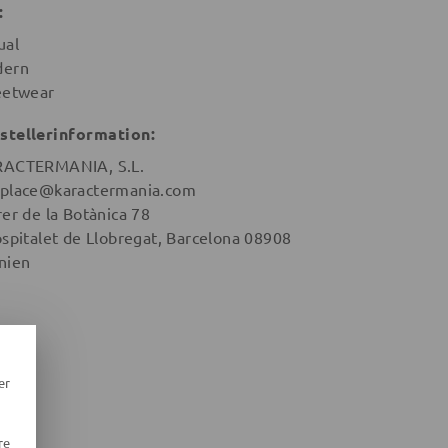
:
ual
ern
eetwear
stellerinformation:
ACTERMANIA, S.L.
place@karactermania.com
rer de la Botànica 78
ospitalet de Llobregat, Barcelona 08908
nien
er
re