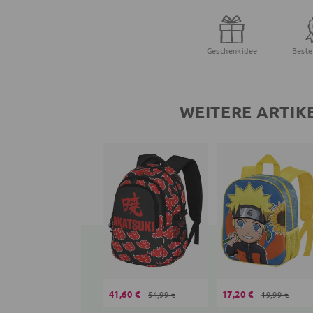
Geschenkidee
Beste
WEITERE ARTIK
41,60 €
17,20 €
54,99 €
19,99 €