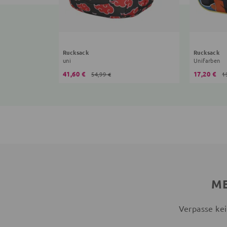
Rucksack
Rucksack
uni
Unifarben
41,60 €
17,20 €
54,99 €
1
ME
Verpasse kei