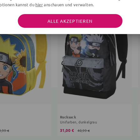
ptionen kannst du
hier
anschauen und verwalten.
ALLE AKZEPTIEREN
Rucksack
Unifarben, dunkelgrau
31,00 €
9,99 €
40,99 €