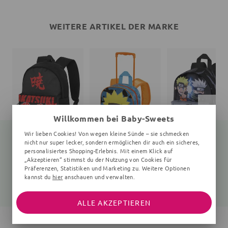
WEITERE ARTIKEL DER MARKE
Willkommen bei Baby-Sweets
Wir lieben Cookies! Von wegen kleine Sünde – sie schmecken
nicht nur super lecker, sondern ermöglichen dir auch ein sicheres,
personalisiertes Shopping-Erlebnis. Mit einem Klick auf
„Akzeptieren“ stimmst du der Nutzung von Cookies für
Rucksack
Rucksack
Rucksack
Präferenzen, Statistiken und Marketing zu. Weitere Optionen
Unifarben
Unifarben
uni
kannst du
hier
anschauen und verwalten.
45,40 €
25,70 €
21,10 €
59,99 €
33,99 €
27,99 €
ALLE AKZEPTIEREN