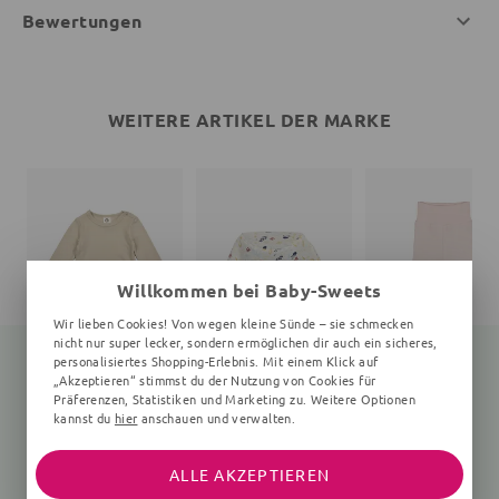
Bewertungen
WEITERE ARTIKEL DER MARKE
Willkommen bei Baby-Sweets
Wir lieben Cookies! Von wegen kleine Sünde – sie schmecken
nicht nur super lecker, sondern ermöglichen dir auch ein sicheres,
personalisiertes Shopping-Erlebnis. Mit einem Klick auf
„Akzeptieren“ stimmst du der Nutzung von Cookies für
Präferenzen, Statistiken und Marketing zu. Weitere Optionen
Langarmbody
Print
Babyhose
kannst du
hier
anschauen und verwalten.
Unifarben, beige
Unifarben, rosa
25,35 €
27,90 €
26,91 €
24,90 €
ALLE AKZEPTIEREN