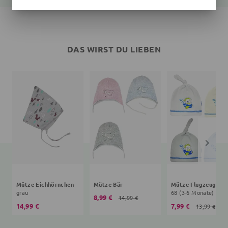
DAS WIRST DU LIEBEN
Mütze Eichhörnchen
Mütze Bär
Mütze Flugzeug
grau
68 (3-6 Monate)
8,99 €
14,99 €
14,99 €
7,99 €
13,99 €