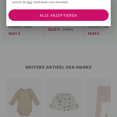
kannst du
hier
anschauen und verwalten.
ALLE AKZEPTIEREN
Langarmbody
Print
Babyhose
Unifarben, beige
Unifarben, rosa
25,35 €
27,90 €
26,91 €
24,90 €
WEITERE ARTIKEL DER MARKE