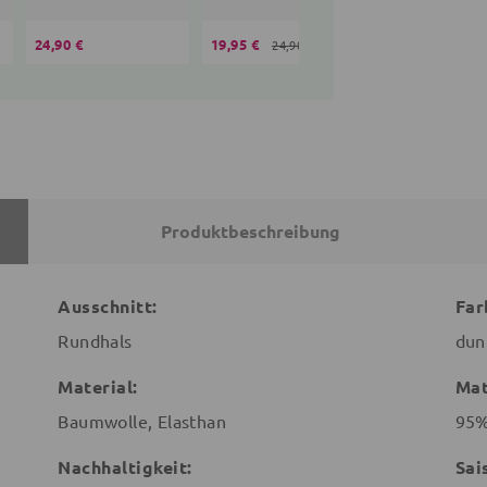
24,90 €
19,95 €
36,90 €
24,90 €
Produktbeschreibung
Ausschnitt:
Far
Rundhals
dun
Material:
Mat
Baumwolle, Elasthan
95%
Nachhaltigkeit:
Sai