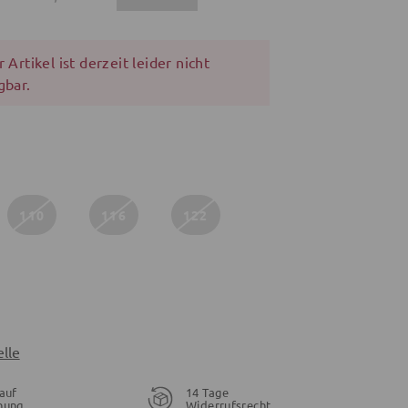
 Artikel ist derzeit leider nicht
gbar.
110
116
122
lle
auf
14 Tage
nung
Widerrufsrecht