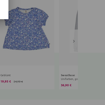
Geblümt
Sweathose
Unifarben, grau
19,95 €
24,90 €
36,90 €