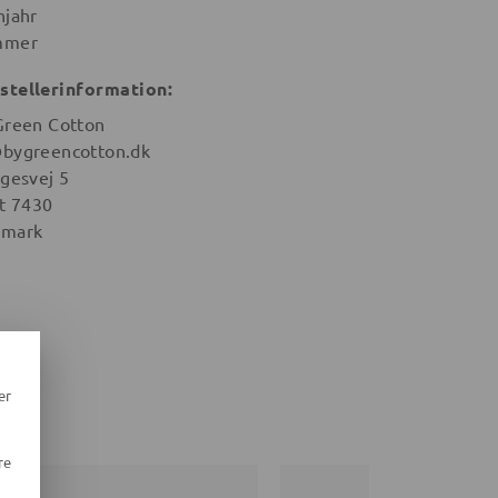
hjahr
mmer
stellerinformation:
Green Cotton
bygreencotton.dk
igesvej 5
st 7430
mark
er
re