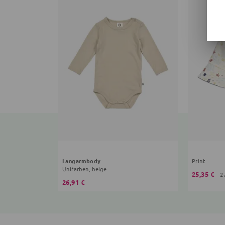
Langarmbody
Print
Unifarben, beige
25,35 €
2
26,91 €