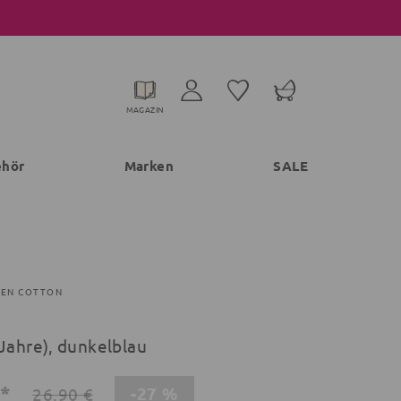
MAGAZIN
ehör
Marken
SALE
EEN COTTON
 Jahre), dunkelblau
€*
-27 %
26,90 €