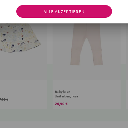
ALLE AKZEPTIEREN
Babyhose
Unifarben, rosa
7,90 €
24,90 €