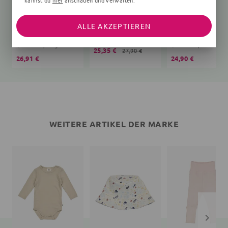
kannst du
hier
anschauen und verwalten.
ALLE AKZEPTIEREN
Langarmbody
Print
Babyhose
Unifarben, beige
Unifarben, rosa
25,35 €
27,90 €
26,91 €
24,90 €
WEITERE ARTIKEL DER MARKE